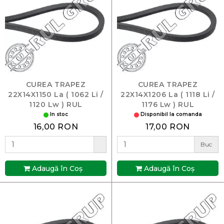
CUREA TRAPEZ
CUREA TRAPEZ
22X14X1150 La ( 1062 Li /
22X14X1206 La ( 1118 Li /
1120 Lw ) RUL
1176 Lw ) RUL
In stoc
Disponibil la comanda
16,00 RON
17,00 RON
Buc
Adaugă în Coş
Adaugă în Coş