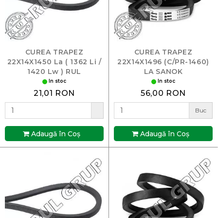
CUREA TRAPEZ
CUREA TRAPEZ
22X14X1450 La ( 1362 Li /
22X14X1496 (C/PR-1460)
1420 Lw ) RUL
LA SANOK
In stoc
In stoc
21,01 RON
56,00 RON
Buc
Adaugă în Coş
Adaugă în Coş