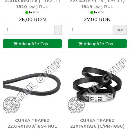
22X14X1850 La ( 1762 Li /
22X14X1879 La ( 1791 Li /
1820 Lw ) RUL
1849 Lw ) RUL
In stoc
In stoc
26,00 RON
27,00 RON
Buc
Adaugă în Coş
Adaugă în Coş
CUREA TRAPEZ
CUREA TRAPEZ
22X14X1900/1894 RUL
22X14X1926 (C/PR-1890)