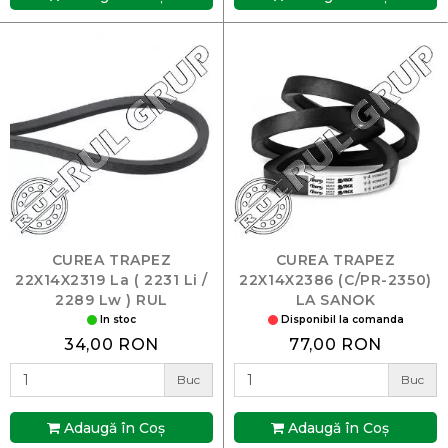
CUREA TRAPEZ
CUREA TRAPEZ
22X14X2319 La ( 2231 Li /
22X14X2386 (C/PR-2350)
2289 Lw ) RUL
LA SANOK
In stoc
Disponibil la comanda
34,00 RON
77,00 RON
Buc
Buc
Adaugă în Coş
Adaugă în Coş