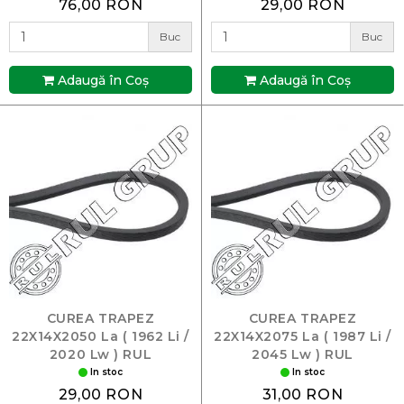
76,00 RON
29,00 RON
Buc
Buc
Adaugă în Coş
Adaugă în Coş
CUREA TRAPEZ
CUREA TRAPEZ
22X14X2050 La ( 1962 Li /
22X14X2075 La ( 1987 Li /
2020 Lw ) RUL
2045 Lw ) RUL
In stoc
In stoc
29,00 RON
31,00 RON