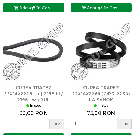
Adaugă în Coş
Adaugă în Coş
CUREA TRAPEZ
CUREA TRAPEZ
22X14X2226 La ( 2138 Li /
22X14X2266 (C/PR-2230)
2196 Lw ) RUL
LA SANOK
In stoc
In stoc
33,00 RON
75,00 RON
Buc
Buc