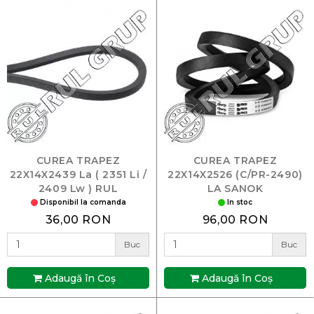
CUREA TRAPEZ
CUREA TRAPEZ
22X14X2439 La ( 2351 Li /
22X14X2526 (C/PR-2490)
2409 Lw ) RUL
LA SANOK
Disponibil la comanda
In stoc
36,00 RON
96,00 RON
Buc
Buc
Adaugă în Coş
Adaugă în Coş