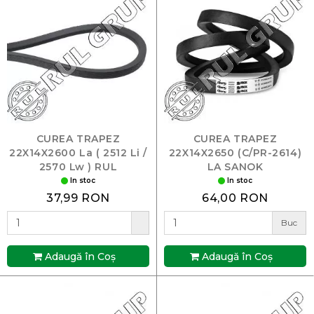
CUREA TRAPEZ
CUREA TRAPEZ
22X14X2600 La ( 2512 Li /
22X14X2650 (C/PR-2614)
2570 Lw ) RUL
LA SANOK
In stoc
In stoc
37,99 RON
64,00 RON
Buc
Adaugă în Coş
Adaugă în Coş