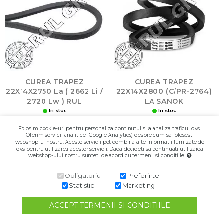
CUREA TRAPEZ
CUREA TRAPEZ
22X14X2750 La ( 2662 Li /
22X14X2800 (C/PR-2764)
2720 Lw ) RUL
LA SANOK
In stoc
In stoc
40,00 RON
107,00 RON
Folosim cookie-uri pentru personaliza continutul si a analiza traficul dvs.
Oferim servicii analitice (Google Analytics) despre cum sa folosesti
Buc
webshop-ul nostru. Aceste servicii pot combina alte informatii furnizate de
dvs pentru utilizarea acestor servicii. Daca decideti sa continuati utilizarea
webshop-ului nostru sunteti de acord cu termenii si conditiile.
Adaugă în Coş
Adaugă în Coş
Obligatoriu
Preferinte
Statistici
Marketing
ACCEPT TERMENII SI CONDITIILE