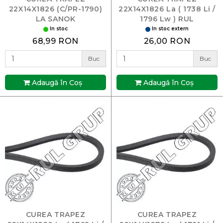
22X14X1826 (C/PR-1790)
22X14X1826 La ( 1738 Li /
LA SANOK
1796 Lw ) RUL
In stoc
In stoc extern
68,99 RON
26,00 RON
Buc
Buc
Adaugă în Coş
Adaugă în Coş
CUREA TRAPEZ
CUREA TRAPEZ