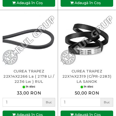
Adaugă în Coş
Adaugă în Coş
CUREA TRAPEZ
CUREA TRAPEZ
22X14X2266 La ( 2178 Li /
22X14X2319 (C/PR-2283)
2236 Lw ) RUL
LA SANOK
In stoc
In stoc
33,00 RON
50,00 RON
Buc
Buc
Adaugă în Coş
Adaugă în Coş