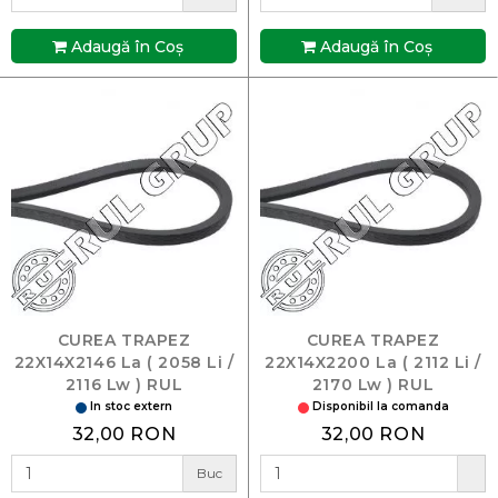
Adaugă în Coş
Adaugă în Coş
CUREA TRAPEZ
CUREA TRAPEZ
22X14X2146 La ( 2058 Li /
22X14X2200 La ( 2112 Li /
2116 Lw ) RUL
2170 Lw ) RUL
In stoc extern
Disponibil la comanda
32,00 RON
32,00 RON
Buc