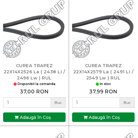
CUREA TRAPEZ
CUREA TRAPEZ
22X14X2526 La ( 2438 Li /
22X14X2579 La ( 2491 Li /
2496 Lw ) RUL
2549 Lw ) RUL
Disponibil la comanda
In stoc
37,00 RON
37,99 RON
Buc
Buc
Adaugă în Coş
Adaugă în Coş