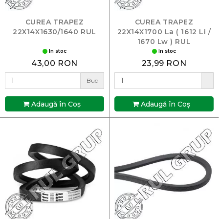
CUREA TRAPEZ
CUREA TRAPEZ
22X14X1630/1640 RUL
22X14X1700 La ( 1612 Li /
1670 Lw ) RUL
In stoc
In stoc
43,00 RON
23,99 RON
Buc
Adaugă în Coş
Adaugă în Coş