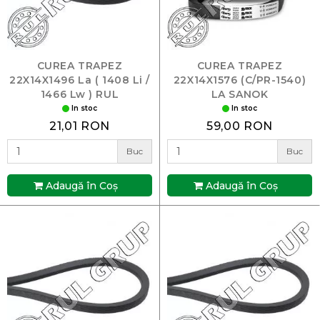
CUREA TRAPEZ
CUREA TRAPEZ
22X14X1496 La ( 1408 Li /
22X14X1576 (C/PR-1540)
1466 Lw ) RUL
LA SANOK
In stoc
In stoc
21,01 RON
59,00 RON
Buc
Buc
Adaugă în Coş
Adaugă în Coş