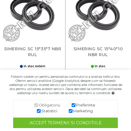
SIMERING SC 15*35*7 NBR
SIMERING SC 15*40*10
RUL
NBR RUL
In stoc extern
In stoc
4,01 RON
7,01 RON
Folosim cookie-uri pentru personaliza continutul si a analiza traficul dvs.
Oferim servicii analitice (Google Analytics) despre cum sa folosesti
Buc
Buc
webshop-ul nostru. Aceste servicii pot combina alte informatii furnizate de
dvs pentru utilizarea acestor servicii. Daca decideti sa continuati utilizarea
webshop-ului nostru sunteti de acord cu termenii si conditiile.
Adaugă în Coş
Adaugă în Coş
Obligatoriu
Preferinte
Statistici
Marketing
ACCEPT TERMENII SI CONDITIILE