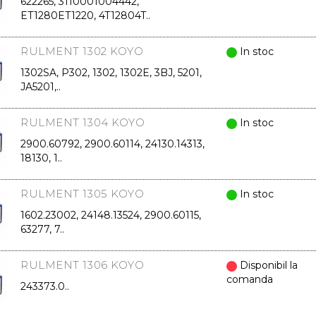
622265, 3110001004442,
ET1280ET1220, 4T12804T..
RULMENT 1302 KOYO
In stoc
1302SA, P302, 1302, 1302E, 3BJ, 5201,
JA5201,..
RULMENT 1304 KOYO
In stoc
2900.60792, 2900.60114, 24130.14313,
18130, 1..
RULMENT 1305 KOYO
In stoc
1602.23002, 24148.13524, 2900.60115,
63277, 7..
RULMENT 1306 KOYO
Disponibil la
comanda
243373.0..