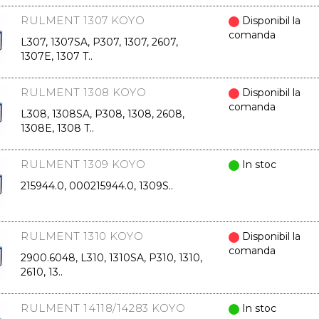
RULMENT 1307 KOYO
Disponibil la
comanda
L307, 1307SA, P307, 1307, 2607,
1307E, 1307 T..
RULMENT 1308 KOYO
Disponibil la
comanda
L308, 1308SA, P308, 1308, 2608,
1308E, 1308 T..
RULMENT 1309 KOYO
In stoc
215944.0, 000215944.0, 1309S..
RULMENT 1310 KOYO
Disponibil la
comanda
2900.6048, L310, 1310SA, P310, 1310,
2610, 13..
RULMENT 14118/14283 KOYO
In stoc