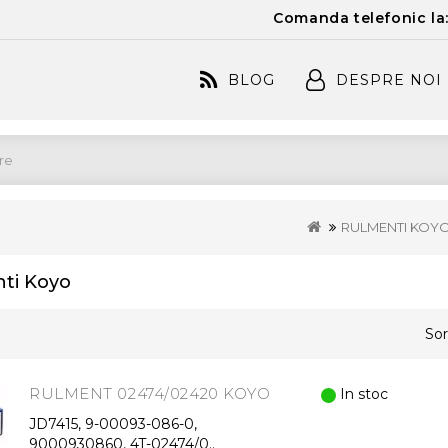
Comanda telefonic la
BLOG
DESPRE NOI
RULMENTI KOY
ti Koyo
Sor
RULMENT 02474/02420 KOYO
In stoc
JD7415, 9-00093-086-0,
9000930860, 4T-02474/0..