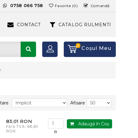
:
0758 066 758
Favorite (0)
Comandă
CONTACT
CATALOG RULMENTI
0
Coşul Meu
O
tare
Afisare
83,01 RON
Adaugă în Coş
Fără TVA: 68,60
RON
B