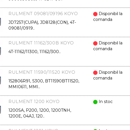
RULMENT 09081/09196 KOYO
Disponibil la
comanda
JD7257(CUPA), JD8128(CON), 4T-
09081/0919..
RULMENT 11162/300B KOYO
Disponibil la
comanda
4T-11162/11300, 11162/300..
RULMENT 11590/11520 KOYO
Disponibil la
comanda
152806R91, S300, BT11590BT11520,
MMI0611, MMI..
RULMENT 1200 KOYO
In stoc
1200SA, P200, 1200, 1200TNH,
1200E, 04AJ, 120..