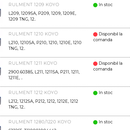
RULMENT 1209 KOYO
In stoc
L209, 1209SA, P209, 1209, 1209E,
1209 TNG, 12..
RULMENT 1210 KOYO
Disponibil la
comanda
L210, 1210SA, P210, 1210, 1210E, 1210
TNG, 12..
RULMENT 1211 KOYO
Disponibil la
comanda
2900.60385, L211, 1211SA, P211, 1211,
1211E, ..
RULMENT 1212 KOYO
In stoc
L212, 1212SA, P212, 1212, 1212E, 1212
TNG, 12..
RULMENT 1280/1220 KOYO
In stoc