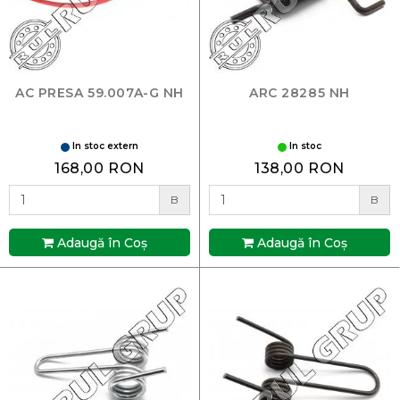
AC PRESA 59.007A-G NH
ARC 28285 NH
In stoc extern
In stoc
168,00 RON
138,00 RON
B
B
Adaugă în Coş
Adaugă în Coş