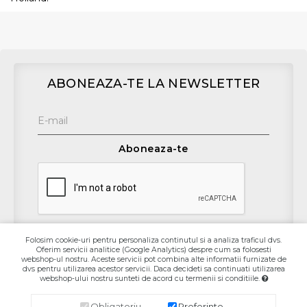
ABONEAZA-TE LA NEWSLETTER
Aboneaza-te
Folosim cookie-uri pentru personaliza continutul si a analiza traficul dvs.
Oferim servicii analitice (Google Analytics) despre cum sa folosesti
Contact
webshop-ul nostru. Aceste servicii pot combina alte informatii furnizate de
dvs pentru utilizarea acestor servicii. Daca decideti sa continuati utilizarea
webshop-ului nostru sunteti de acord cu termenii si conditiile.
Informaţii
Obligatoriu
Preferinte