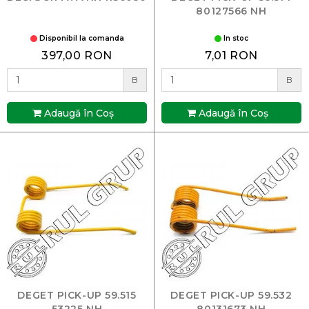
80127566 NH
Disponibil la comanda
In stoc
397,00 RON
7,01 RON
B
B
Adaugă în Coş
Adaugă în Coş
DEGET PICK-UP 59.515
DEGET PICK-UP 59.532
53225 NH
80131673 NH