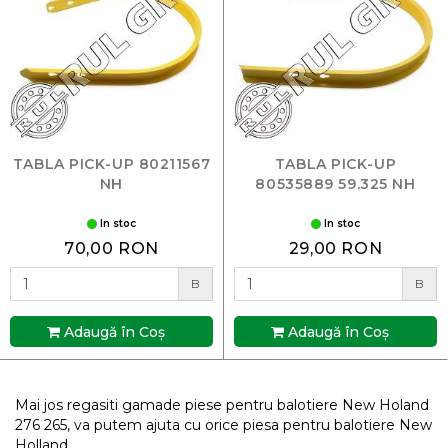
TABLA PICK-UP 80211567
TABLA PICK-UP
NH
80535889 59.325 NH
In stoc
In stoc
70,00 RON
29,00 RON
B
B
Adaugă în Coş
Adaugă în Coş
Mai jos regasiti gamade piese pentru balotiere New Holand
276 265, va putem ajuta cu orice piesa pentru balotiere New
Holland.