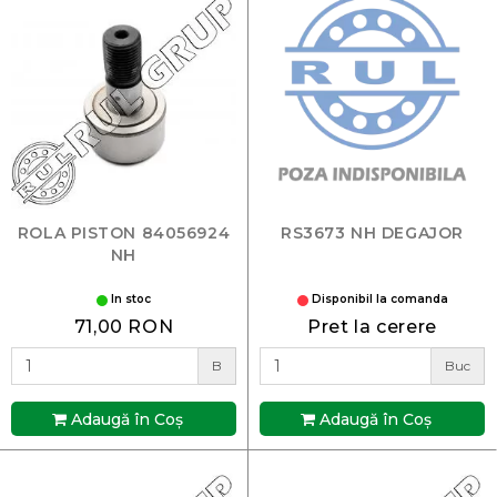
ROLA PISTON 84056924
RS3673 NH DEGAJOR
NH
In stoc
Disponibil la comanda
71,00 RON
Pret la cerere
B
Buc
Adaugă în Coş
Adaugă în Coş