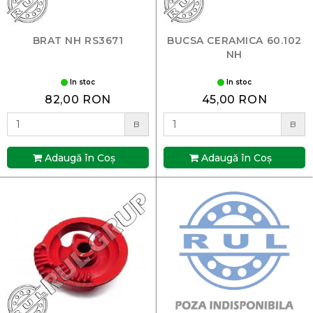
BRAT NH RS3671
BUCSA CERAMICA 60.102
NH
In stoc
In stoc
82,00 RON
45,00 RON
B
B
Adaugă în Coş
Adaugă în Coş