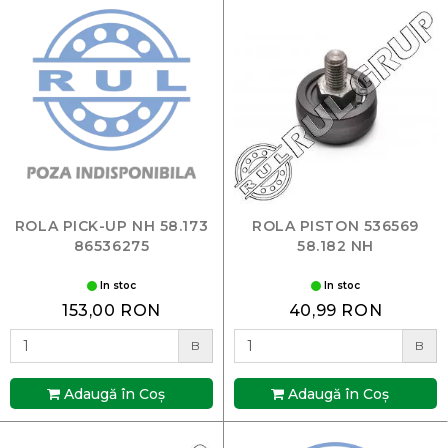
ROLA PICK-UP NH 58.173
ROLA PISTON 536569
86536275
58.182 NH
In stoc
In stoc
153,00 RON
40,99 RON
B
B
Adaugă în Coş
Adaugă în Coş