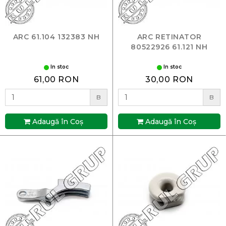
ARC 61.104 132383 NH
ARC RETINATOR
80522926 61.121 NH
In stoc
In stoc
61,00 RON
30,00 RON
B
B
Adaugă în Coş
Adaugă în Coş