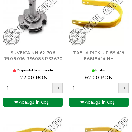
SUVEICA NH 62.706
TABLA PICK-UP 59.419
09.06.016 RS6085 RS3670
86618414 NH
Disponibil la comanda
In stoc
122,00 RON
62,00 RON
B
B
Adaugă în Coş
Adaugă în Coş