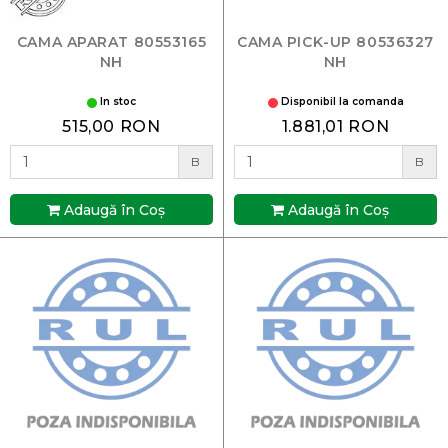
CAMA APARAT 80553165
CAMA PICK-UP 80536327
NH
NH
In stoc
Disponibil la comanda
515,00 RON
1.881,01 RON
B
B
Adaugă în Coş
Adaugă în Coş