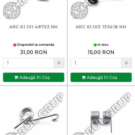
ARC 61.101 48753 NH
ARC 61.103 133418 NH
Disponibil la comanda
In stoc
31,00 RON
15,00 RON
B
B
Adaugă în Coş
Adaugă în Coş