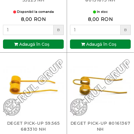
Disponibil la comanda
In stoc
8,00 RON
8,00 RON
B
B
Adaugă în Coş
Adaugă în Coş
DEGET PICK-UP 59.565
DEGET PICK-UP 80161367
683310 NH
NH