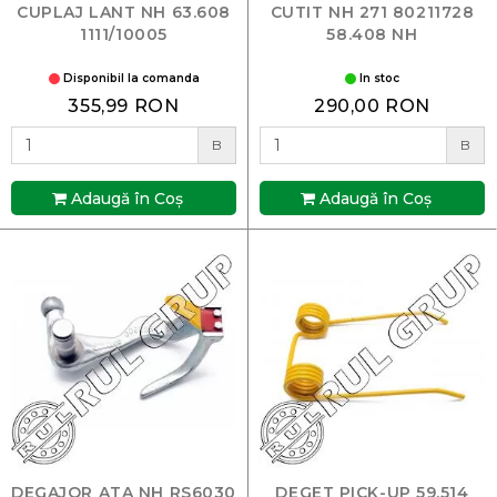
CUPLAJ LANT NH 63.608
CUTIT NH 271 80211728
1111/10005
58.408 NH
Disponibil la comanda
In stoc
355,99 RON
290,00 RON
B
B
Adaugă în Coş
Adaugă în Coş
DEGAJOR ATA NH RS6030
DEGET PICK-UP 59.514