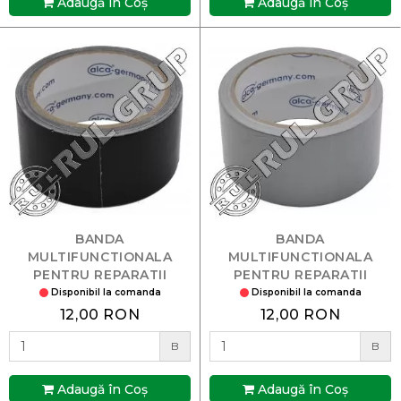
Adaugă în Coş
Adaugă în Coş
BANDA
BANDA
MULTIFUNCTIONALA
MULTIFUNCTIONALA
PENTRU REPARATII
PENTRU REPARATII
NEAGRA 10M
SILVER 10M
Disponibil la comanda
Disponibil la comanda
12,00 RON
12,00 RON
B
B
Adaugă în Coş
Adaugă în Coş