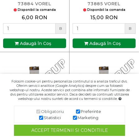
73884 VOREL
73885 VOREL
Disponibil la comanda
Disponibil la comanda
6,00 RON
15,00 RON
B
B
Adaugă în Coş
Adaugă în Coş
Folosim cookie-uri pentru personaliza continutul si a analiza traficul dvs.
Oferim servicii analitice (Google Analytics) despre cum sa folosesti
webshop-ul nostru. Aceste servicii pot combina alte informatii furnizate de
dvs pentru utilizarea acestor servicii. Daca decideti sa continuati utilizarea
webshop-ului nostru sunteti de acord cu termenii si conditiile.
Obligatoriu
Preferinte
Statistici
Marketing
COLIERE PLASTIC ALB
COLIERE PLASTIC ALB
ACCEPT TERMENII SI CONDITIILE
360X4.8mm 100BUC
75X2.4mm 100BUC 73881
73886 VOREL
VOREL