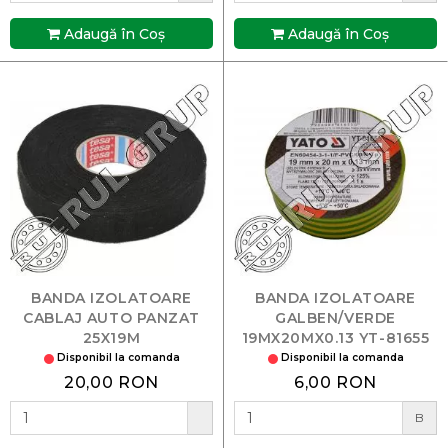
Adaugă în Coş
Adaugă în Coş
BANDA IZOLATOARE
BANDA IZOLATOARE
CABLAJ AUTO PANZAT
GALBEN/VERDE
25X19M
19MX20MX0.13 YT-81655
YATO
Disponibil la comanda
Disponibil la comanda
20,00 RON
6,00 RON
B