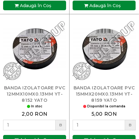
Adaugă în Coş
Adaugă în Coş
BANDA IZOLATOARE PVC
BANDA IZOLATOARE PVC
12MMX10MX0.13MM YT-
15MMX20MX0.13MM YT-
8152 YATO
8159 YATO
In stoc
Disponibil la comanda
2,00 RON
5,00 RON
B
B