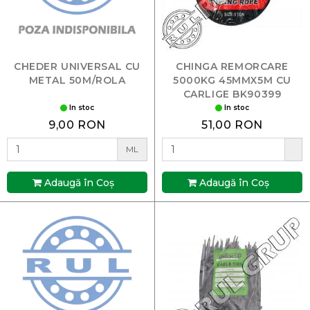
CHEDER UNIVERSAL CU
CHINGA REMORCARE
METAL 50M/ROLA
5000KG 45MMX5M CU
CARLIGE BK90399
In stoc
In stoc
9,00 RON
51,00 RON
ML
Adaugă în Coş
Adaugă în Coş