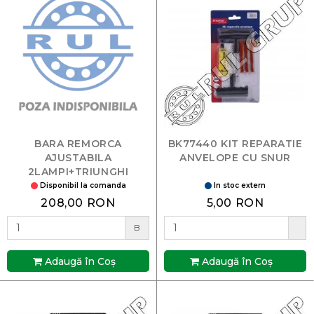
BARA REMORCA
BK77440 KIT REPARATIE
AJUSTABILA
ANVELOPE CU SNUR
2LAMPI+TRIUNGHI
DISSA79
Disponibil la comanda
In stoc extern
208,00 RON
5,00 RON
B
Adaugă în Coş
Adaugă în Coş