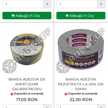
B
B
Adaugă în Coş
Adaugă în Coş
BANDA ADEZIVA DE
BANDA ADEZIVA
AVERTIZARE
REZISTENTA LA APA GRI
GALBEN/NEGRU
50MM
48MMX33M 75231 VOREL
Disponibil la comanda
Disponibil la comanda
17,00 RON
22,00 RON