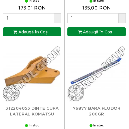
In stoc
In stoc
173,01 RON
135,00 RON
Adaugă în Coş
Adaugă în Coş
312204053 DINTE CUPA
76877 BARA FLUDOR
LATERAL KOMATSU
200GR
In stoc
In stoc