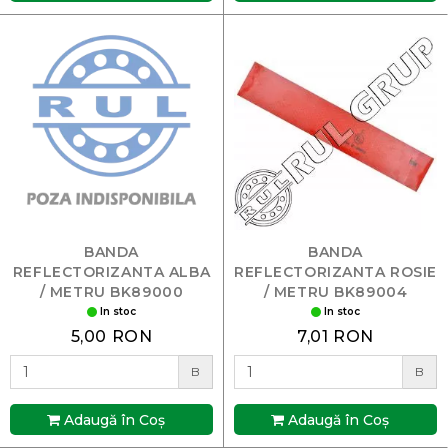
BANDA
BANDA
REFLECTORIZANTA ALBA
REFLECTORIZANTA ROSIE
/ METRU BK89000
/ METRU BK89004
BRECKNER
BRECKNER
In stoc
In stoc
5,00 RON
7,01 RON
B
B
Adaugă în Coş
Adaugă în Coş