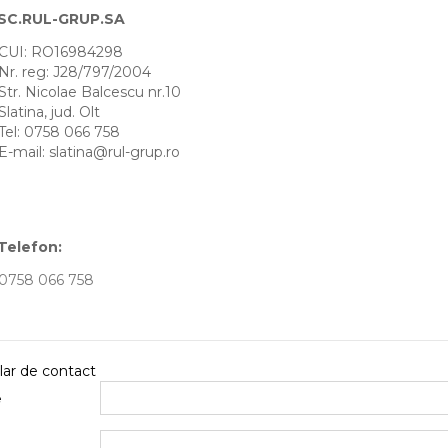
SC.RUL-GRUP.SA
CUI: RO16984298
Nr. reg: J28/797/2004
Str. Nicolae Balcescu nr.10
Slatina, jud. Olt
Tel: 0758 066 758
E-mail: slatina@rul-grup.ro
Telefon:
0758 066 758
ar de contact
e
l