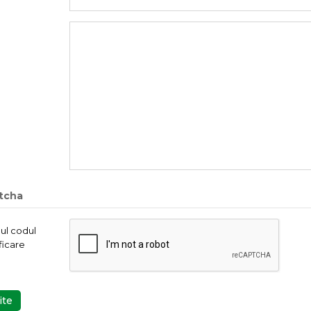
tcha
dul codul
ficare