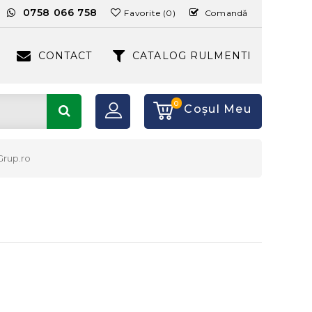
:
0758 066 758
Favorite (0)
Comandă
CONTACT
CATALOG RULMENTI
0
Coşul Meu
Grup.ro