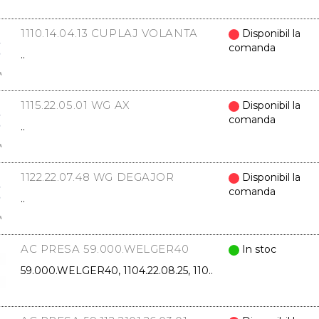
1110.14.04.13 CUPLAJ VOLANTA
Disponibil la
comanda
..
1115.22.05.01 WG AX
Disponibil la
comanda
..
1122.22.07.48 WG DEGAJOR
Disponibil la
comanda
..
AC PRESA 59.000.WELGER40
In stoc
59.000.WELGER40, 1104.22.08.25, 110..