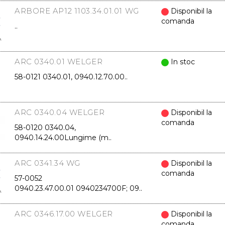
ARBORE AP12 1103.34.01.01 WG
Disponibil la
comanda
..
ARC 0340.01 WELGER
In stoc
58-0121 0340.01, 0940.12.70.00..
ARC 0340.04 WELGER
Disponibil la
comanda
58-0120 0340.04,
0940.14.24.00Lungime (m..
ARC 0341.34 WG
Disponibil la
comanda
57-0052
0940.23.47.00.01 0940234700F; 09..
ARC 0346.17.00 WELGER
Disponibil la
comanda