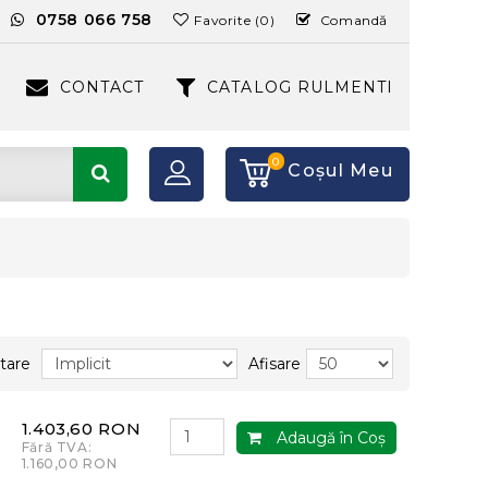
:
0758 066 758
Favorite (0)
Comandă
CONTACT
CATALOG RULMENTI
0
Coşul Meu
tare
Afisare
1.403,60 RON
Adaugă în Coş
Fără TVA:
1.160,00 RON