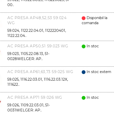
00..
AC PRESA AP48,52,53 59.024
Disponibil la
WG
comanda
59.024, 1122.22.04.01, 1122220401,
1122.22.04..
AC PRESA AP50,51 59.023 WG
In stoc
59.023, 1105.22.08.13, 51-
0028WELGER: AP..
AC PRESA AP61,63,73 59.025 WG
In stoc extern
59.025, 1116.22.03.01, 1116.22.03.12X,
111622..
AC PRESA AP71 59.026 WG
In stoc
59.026, 1109.22.03.01, 51-
0031WELGER: AP..