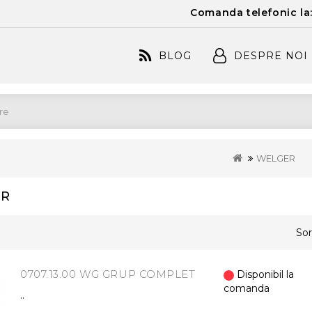
Comanda telefonic la
BLOG
DESPRE NOI
WELGER
ER
Sor
0707.13.00 WG GRUP COMPLET
Disponibil la
comanda
..