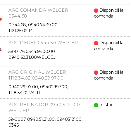
ARC COMANDA WELGER
Disponibil la
0344.68
comanda
0.344.68, 0940.74.39.00,
1121.25.02.14, ..
ARC DEGET 0344.56 WELGER
Disponibil la
comanda
58-0176 0344.56.00.00
0940.62.31.00WELGE..
ARC ORIGINAL WELGER
Disponibil la
1118.34.02 0940.29.97.00
comanda
0940.29.97.00, 0940299700,
1118.34.02.24, 111..
ARC RETINATOR 0940.51.21.00
In stoc
WELGER
59-0007 0940.51.21.00, 0940512100,
0346...