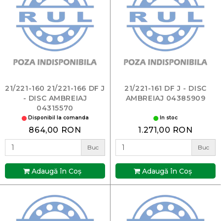
21/221-160 21/221-166 DF J
21/221-161 DF J - DISC
- DISC AMBREIAJ
AMBREIAJ 04385909
04315570
Disponibil la comanda
In stoc
864,00 RON
1.271,00 RON
Buc
Buc
Adaugă în Coş
Adaugă în Coş