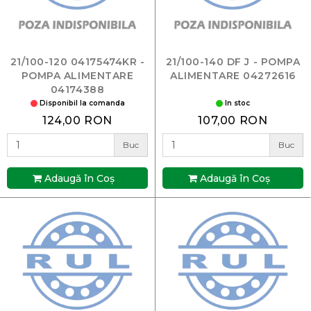
21/100-120 04175474KR -
21/100-140 DF J - POMPA
POMPA ALIMENTARE
ALIMENTARE 04272616
04174388
Disponibil la comanda
In stoc
124,00 RON
107,00 RON
Buc
Buc
Adaugă în Coş
Adaugă în Coş