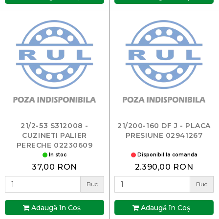
21/2-53 S312008 -
21/200-160 DF J - PLACA
CUZINETI PALIER
PRESIUNE 02941267
PERECHE 02230609
In stoc
Disponibil la comanda
37,00 RON
2.390,00 RON
Buc
Buc
Adaugă în Coş
Adaugă în Coş