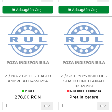
Adaugă în Coş
Adaugă în Coş
21/198-2 GB DF - CABLU
21/2-201 78778600 DF -
AMBREIAJ 04350254
SEMICUZINETI AXIALI
02928961
In stoc
Disponibil la comanda
278,00 RON
Pret la cerere
Buc
Buc