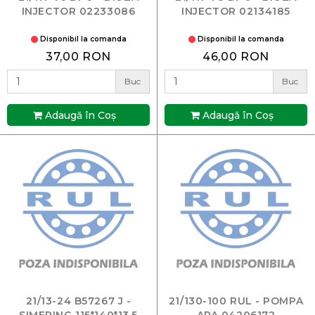
INJECTOR 02233086
INJECTOR 02134185
Disponibil la comanda
Disponibil la comanda
37,00 RON
46,00 RON
Buc
Buc
Adaugă în Coş
Adaugă în Coş
21/13-24 B57267 J -
21/130-100 RUL - POMPA
SIMERING 115*140*13,5
APA 04206172