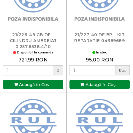
21/226-49 GB DF -
21/227-40 DF BP - KIT
CILINDRU AMBREIAJ
REPARATIE 04369689
0.257.6538.4/10
Disponibil la comanda
In stoc
721,99 RON
95,00 RON
B
Buc
Adaugă în Coş
Adaugă în Coş