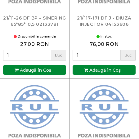
21/11-26 DF BP - SIMERING
21/117-171 DF J - DIUZA
65*85*10,5 02133781
INJECTOR 04153606
Disponibil la comanda
In stoc
27,00 RON
76,00 RON
Buc
Buc
Adaugă în Coş
Adaugă în Coş