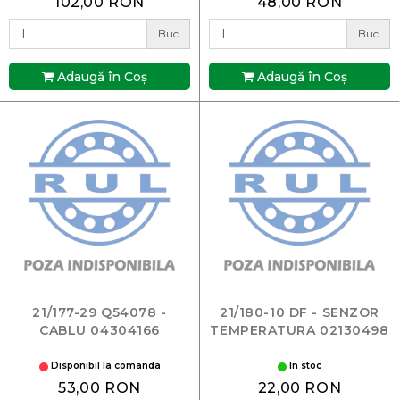
102,00 RON
48,00 RON
Buc
Buc
Adaugă în Coş
Adaugă în Coş
21/177-29 Q54078 -
21/180-10 DF - SENZOR
CABLU 04304166
TEMPERATURA 02130498
Disponibil la comanda
In stoc
53,00 RON
22,00 RON