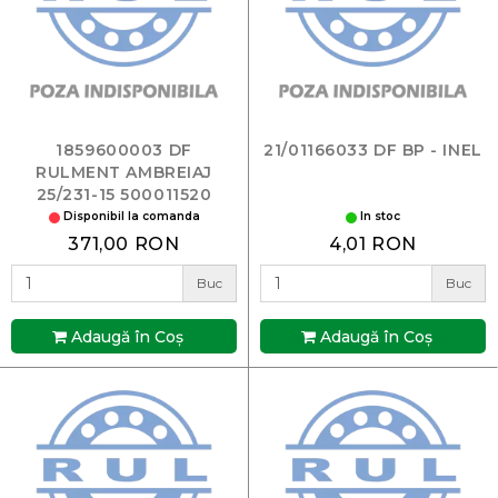
1859600003 DF
21/01166033 DF BP - INEL
RULMENT AMBREIAJ
25/231-15 500011520
Disponibil la comanda
In stoc
371,00 RON
4,01 RON
Buc
Buc
Adaugă în Coş
Adaugă în Coş