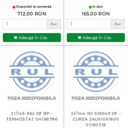
Disponibil la comanda
In stoc
712,00 RON
165,00 RON
Buc
Buc
Adaugă în Coş
Adaugă în Coş
21/143-362 DF BP -
21/144-151 S19049 DF -
TERMOSTAT 04198786
CUREA 2AUX10X1600
01180316