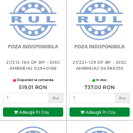
21/212-160 DF BP - DISC
21/221-129 DF BP - DISC
AMBREIAJ 02940166
AMBREIAJ 04386355
Disponibil la comanda
In stoc
519,01 RON
737,00 RON
Buc
Buc
Adaugă în Coş
Adaugă în Coş