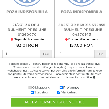
21/231-36 DF J -
21/231-39 B68015 S72955
RULMENT PRESIUNE
- RULMENT PRESIUNE
01260070
04370143
Disponibil la comanda
Disponibil la comanda
83,01 RON
157,00 RON
Buc
Buc
Folosim cookie-uri pentru personaliza continutul si a analiza traficul dvs.
Adaugă în Coş
Adaugă în Coş
Oferim servicii analitice (Google Analytics) despre cum sa folosesti
webshop-ul nostru. Aceste servicii pot combina alte informatii furnizate de
dvs pentru utilizarea acestor servicii. Daca decideti sa continuati utilizarea
webshop-ului nostru sunteti de acord cu termenii si conditiile.
Obligatoriu
Preferinte
Statistici
Marketing
ACCEPT TERMENII SI CONDITIILE