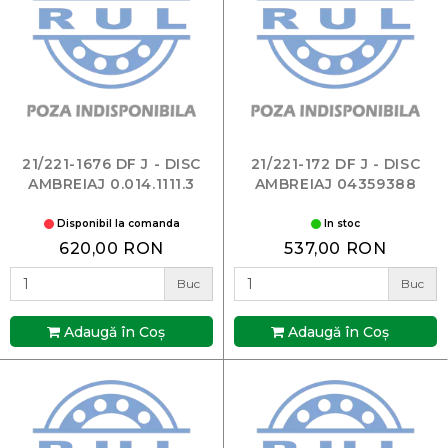
21/221-1676 DF J - DISC
21/221-172 DF J - DISC
AMBREIAJ 0.014.1111.3
AMBREIAJ 04359388
Disponibil la comanda
In stoc
620,00 RON
537,00 RON
Buc
Buc
Adaugă în Coş
Adaugă în Coş