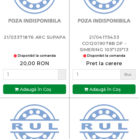
21/03371876 ARC SUPAPA
21/04175433
CO12019078B DF -
SIMERING 105*125*13
04175433
Disponibil la comanda
Disponibil la comanda
20,00 RON
Pret la cerere
Buc
Adaugă în Coş
Adaugă în Coş