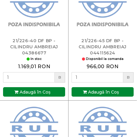
21/226-40 DF BP -
21/226-45 DF BP -
CILINDRU AMBREIAJ
CILINDRU AMBREIAJ
04386677
044115624
In stoc
Disponibil la comanda
1.169,01 RON
966,00 RON
B
B
Adaugă în Coş
Adaugă în Coş