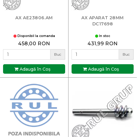
AX AE23806.AM
AX APARAT 28MM
DC17698
Disponibil la comanda
In stoc
458,00 RON
431,99 RON
Buc
Buc
Adaugă în Coş
Adaugă în Coş