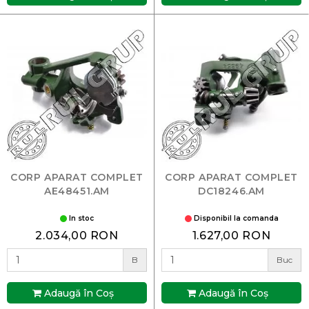
CORP APARAT COMPLET
CORP APARAT COMPLET
AE48451.AM
DC18246.AM
In stoc
Disponibil la comanda
2.034,00 RON
1.627,00 RON
B
Buc
Adaugă în Coş
Adaugă în Coş