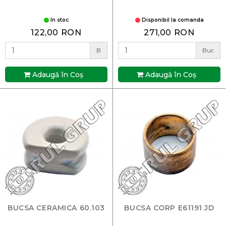
In stoc
Disponibil la comanda
122,00 RON
271,00 RON
B
Buc
Adaugă în Coş
Adaugă în Coş
BUCSA CERAMICA 60.103
BUCSA CORP E61191 JD