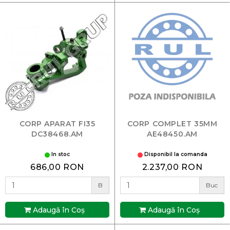
CORP APARAT FI35
CORP COMPLET 35MM
DC38468.AM
AE48450.AM
In stoc
Disponibil la comanda
686,00 RON
2.237,00 RON
B
Buc
Adaugă în Coş
Adaugă în Coş