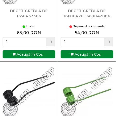
DEGET GREBLA DF
DEGET GREBLA DF
1650433386
16600420 1660042086
In stoc
Disponibil la comanda
63,00 RON
54,00 RON
B
B
Adaugă în Coş
Adaugă în Coş