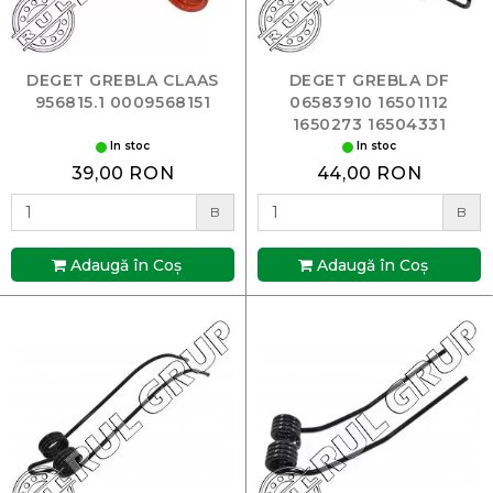
DEGET GREBLA CLAAS
DEGET GREBLA DF
956815.1 0009568151
06583910 16501112
1650273 16504331
In stoc
In stoc
39,00 RON
44,00 RON
B
B
Adaugă în Coş
Adaugă în Coş