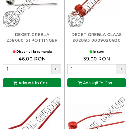
DEGET GREBLA
DEGET GREBLA CLAAS
238060151 POTTINGER
902083 0009020830
Disponibil la comanda
In stoc
46,00 RON
39,00 RON
B
B
Adaugă în Coş
Adaugă în Coş