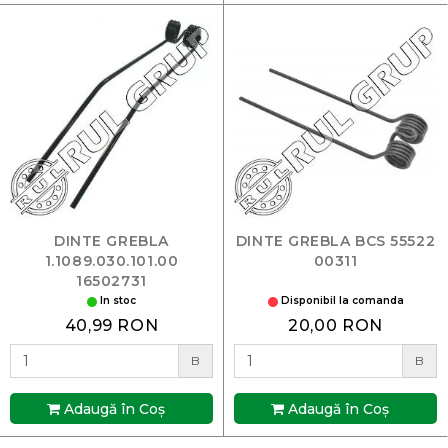
DINTE GREBLA
DINTE GREBLA BCS 55522
1.1089.030.101.00
00311
16502731
In stoc
Disponibil la comanda
40,99 RON
20,00 RON
B
B
Adaugă în Coş
Adaugă în Coş