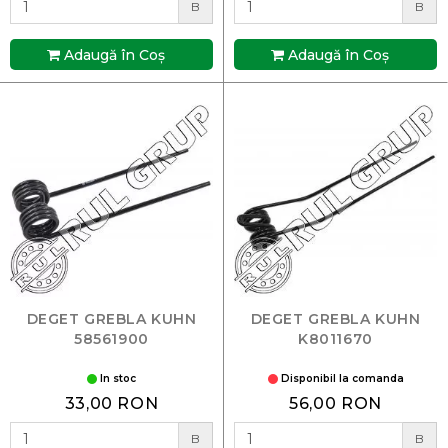
B
B
Adaugă în Coş
Adaugă în Coş
DEGET GREBLA KUHN
DEGET GREBLA KUHN
58561900
K8011670
In stoc
Disponibil la comanda
33,00 RON
56,00 RON
B
B