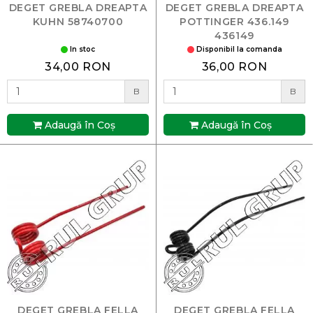
DEGET GREBLA DREAPTA
DEGET GREBLA DREAPTA
KUHN 58740700
POTTINGER 436.149
436149
In stoc
Disponibil la comanda
34,00 RON
36,00 RON
B
B
Adaugă în Coş
Adaugă în Coş
DEGET GREBLA FELLA
DEGET GREBLA FELLA