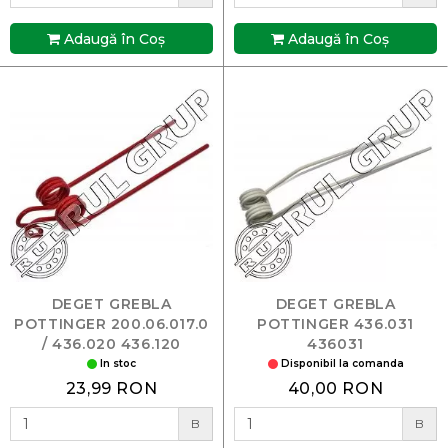
Adaugă în Coş
Adaugă în Coş
DEGET GREBLA
DEGET GREBLA
POTTINGER 200.06.017.0
POTTINGER 436.031
/ 436.020 436.120
436031
In stoc
Disponibil la comanda
23,99 RON
40,00 RON
B
B