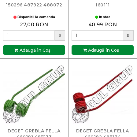
150296 487922 488072
160111
Disponibil la comanda
In stoc
27,00 RON
40,99 RON
B
B
Adaugă în Coş
Adaugă în Coş
DEGET GREBLA FELLA
DEGET GREBLA FELLA
460181 487133
460182 487134