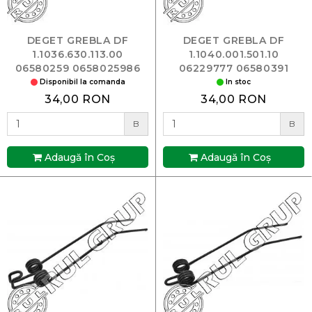
DEGET GREBLA DF
DEGET GREBLA DF
1.1036.630.113.00
1.1040.001.501.10
06580259 0658025986
06229777 06580391
Disponibil la comanda
In stoc
34,00 RON
34,00 RON
B
B
Adaugă în Coş
Adaugă în Coş