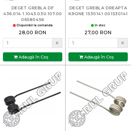
DEGET GREBLA DF
DEGET GREBLA DREAPTA
436.014 1.1043.030.107.00
KRONE 1530141 001530141
06580456
Disponibil la comanda
In stoc
28,00 RON
27,00 RON
B
B
Adaugă în Coş
Adaugă în Coş