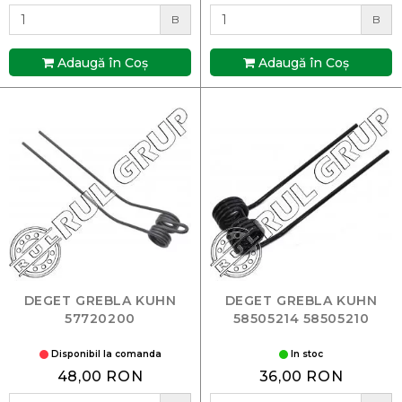
B
B
Adaugă în Coş
Adaugă în Coş
DEGET GREBLA KUHN
DEGET GREBLA KUHN
57720200
58505214 58505210
Disponibil la comanda
In stoc
48,00 RON
36,00 RON