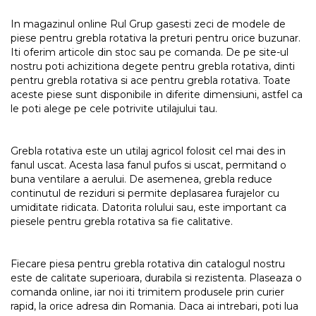
In magazinul online Rul Grup gasesti zeci de modele de
piese pentru grebla rotativa la preturi pentru orice buzunar.
Iti oferim articole din stoc sau pe comanda. De pe site-ul
nostru poti achizitiona degete pentru grebla rotativa, dinti
pentru grebla rotativa si ace pentru grebla rotativa. Toate
aceste piese sunt disponibile in diferite dimensiuni, astfel ca
le poti alege pe cele potrivite utilajului tau.
Grebla rotativa este un utilaj agricol folosit cel mai des in
fanul uscat. Acesta lasa fanul pufos si uscat, permitand o
buna ventilare a aerului. De asemenea, grebla reduce
continutul de reziduri si permite deplasarea furajelor cu
umiditate ridicata. Datorita rolului sau, este important ca
piesele pentru grebla rotativa sa fie calitative.
Fiecare piesa pentru grebla rotativa din catalogul nostru
este de calitate superioara, durabila si rezistenta. Plaseaza o
comanda online, iar noi iti trimitem produsele prin curier
rapid, la orice adresa din Romania. Daca ai intrebari, poti lua