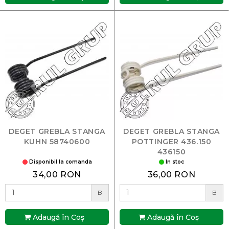
DEGET GREBLA STANGA
DEGET GREBLA STANGA
KUHN 58740600
POTTINGER 436.150
436150
Disponibil la comanda
In stoc
34,00 RON
36,00 RON
B
B
Adaugă în Coş
Adaugă în Coş