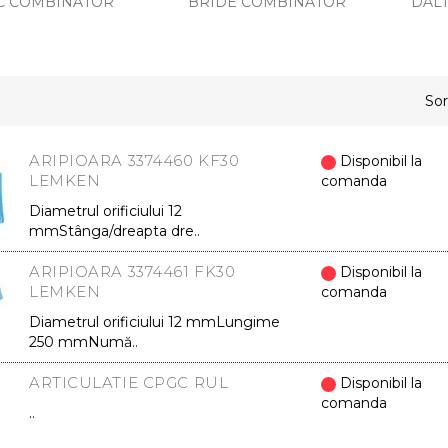
C COMBINATOR
BRIDE COMBINATOR
DAL
Sor
ARIPIOARA 3374460 KF30
Disponibil la
LEMKEN
comanda
Diametrul orificiului 12
mmStânga/dreapta dre..
ARIPIOARA 3374461 FK30
Disponibil la
LEMKEN
comanda
Diametrul orificiului 12 mmLungime
250 mmNumă..
ARTICULATIE CPGC RUL
Disponibil la
comanda
..