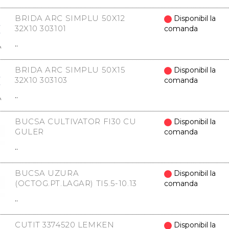
BRIDA ARC SIMPLU 50X12
Disponibil la
32X10 303101
comanda
..
BRIDA ARC SIMPLU 50X15
Disponibil la
32X10 303103
comanda
..
BUCSA CULTIVATOR FI30 CU
Disponibil la
GULER
comanda
..
BUCSA UZURA
Disponibil la
(OCTOG.PT.LAGAR) TI5.5-10.13
comanda
..
CUTIT 3374520 LEMKEN
Disponibil la