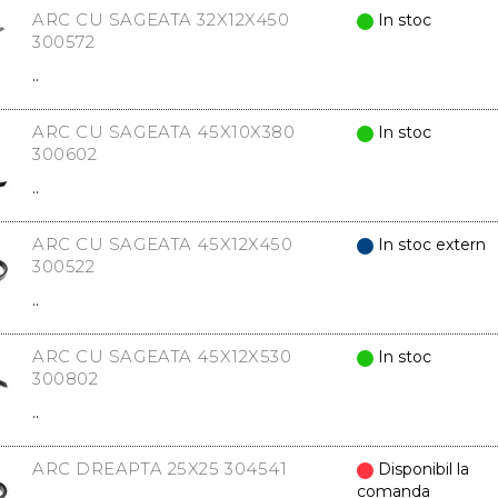
ARC CU SAGEATA 32X12X450
In stoc
300572
..
ARC CU SAGEATA 45X10X380
In stoc
300602
..
ARC CU SAGEATA 45X12X450
In stoc extern
300522
..
ARC CU SAGEATA 45X12X530
In stoc
300802
..
ARC DREAPTA 25X25 304541
Disponibil la
comanda