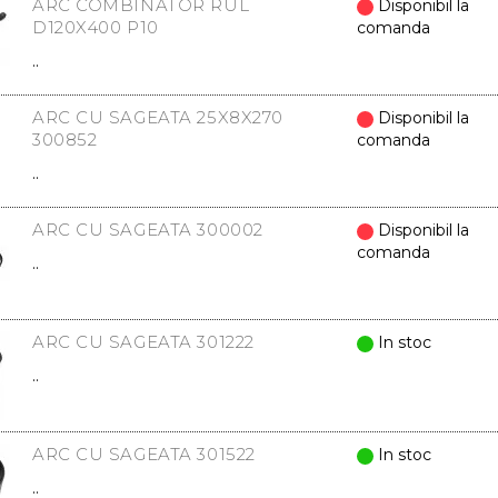
ARC COMBINATOR RUL
Disponibil la
D120X400 P10
comanda
..
ARC CU SAGEATA 25X8X270
Disponibil la
300852
comanda
..
ARC CU SAGEATA 300002
Disponibil la
comanda
..
ARC CU SAGEATA 301222
In stoc
..
ARC CU SAGEATA 301522
In stoc
..