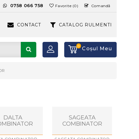
:
0758 066 758
Favorite (0)
Comandă
CONTACT
CATALOG RULMENTI
0
Coşul Meu
OR
DALTA
SAGEATA
OMBINATOR
COMBINATOR