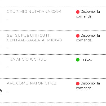
GRUP MIG NUT+PANA CX94
Disponibil la
comanda
..
SET SURUBURI (CUTIT
Disponibil la
CENTRAL-SAGEATA) M10X40
comanda
..
TIJA ARC CPGC RUL
In stoc
..
ARC COMBINATOR C1+C2
Disponibil la
comanda
..