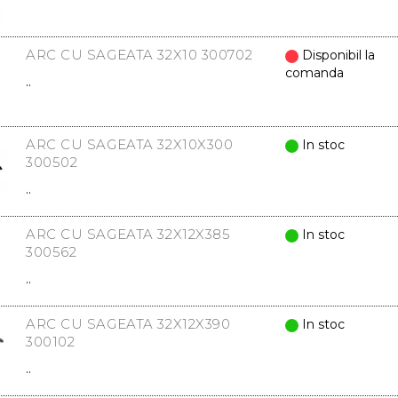
ARC CU SAGEATA 32X10 300702
Disponibil la
comanda
..
ARC CU SAGEATA 32X10X300
In stoc
300502
..
ARC CU SAGEATA 32X12X385
In stoc
300562
..
ARC CU SAGEATA 32X12X390
In stoc
300102
..