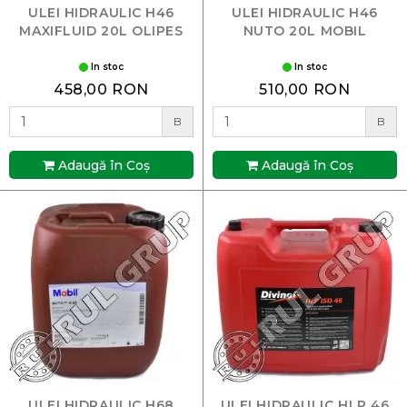
ULEI HIDRAULIC H46
ULEI HIDRAULIC H46
MAXIFLUID 20L OLIPES
NUTO 20L MOBIL
In stoc
In stoc
458,00 RON
510,00 RON
B
B
Adaugă în Coş
Adaugă în Coş
ULEI HIDRAULIC H68
ULEI HIDRAULIC HLP 46