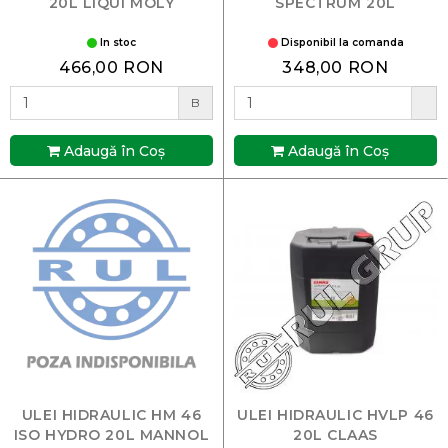
20L LIQUI MOLY
SPECTRUM 20L
In stoc
Disponibil la comanda
466,00 RON
348,00 RON
B
Adaugă în Coş
Adaugă în Coş
ULEI HIDRAULIC HM 46
ULEI HIDRAULIC HVLP 46
ISO HYDRO 20L MANNOL
20L CLAAS