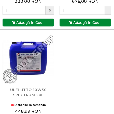
330,00 RON
676,00 RON
B
Adaugă în Coş
Adaugă în Coş
ULEI UTTO 10W30
SPECTRUM 20L
Disponibil la comanda
448,99 RON