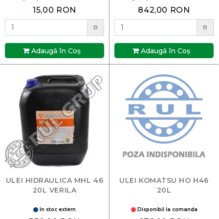
15,00 RON
842,00 RON
B
B
Adaugă în Coş
Adaugă în Coş
ULEI HIDRAULICA MHL 46
ULEI KOMATSU HO H46
20L VERILA
20L
In stoc extern
Disponibil la comanda