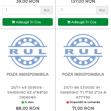
39,00 RON
137,00 RON
Buc
Buc
Adaugă în Coş
Adaugă în Coş
25/11-49 S59506 -
25/11-66 S30050 IH -
SIMERING 63.4*88*50
SIMERING 71.7*93.2*24.8
J906080
A77790
In stoc
Disponibil la comanda
88,00 RON
71,00 RON