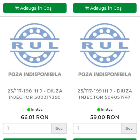
Adaugă în Coş
Adaugă în Coş
25/117-198 IH J - DIUZA
25/117-199 IH J - DIUZA
INJECTOR 500317390
INJECTOR 504051747
In stoc
In stoc
66,01 RON
59,00 RON
Buc
Buc