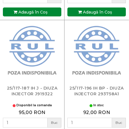
Adaugă în Coş
Adaugă în Coş
25/117-187 IH J - DIUZA
25/117-196 IH BP - DIUZA
INJECTOR J919322
INJECTOR 293758A1
Disponibil la comanda
In stoc
95,00 RON
92,00 RON
Buc
Buc