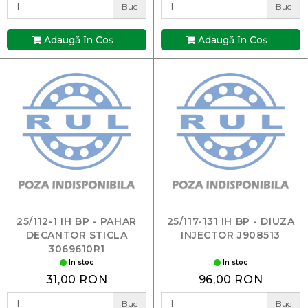
Buc
Buc
Adaugă în Coş
Adaugă în Coş
25/112-1 IH BP - PAHAR
25/117-131 IH BP - DIUZA
DECANTOR STICLA
INJECTOR J908513
3069610R1
In stoc
In stoc
31,00 RON
96,00 RON
Buc
Buc