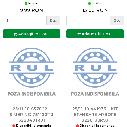
In stoc
In stoc
9,99 RON
13,00 RON
Buc
Buc
Adaugă în Coş
Adaugă în Coş
25/11-18 S57822 -
25/11-19 A41933 - KIT
SIMERING 78*100*13
ETANSARE ARBORE
3228401R91
3228133R93
Disponibil la comanda
Disponibil la comanda