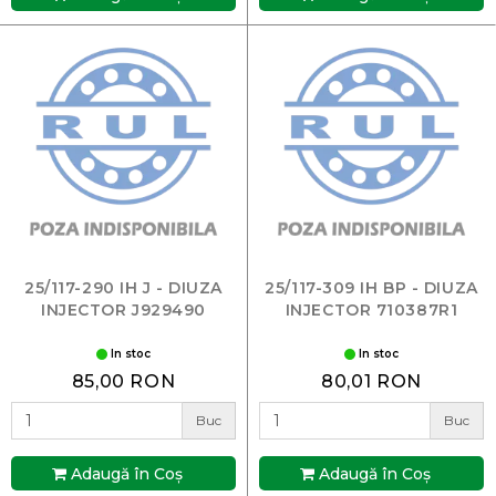
25/117-290 IH J - DIUZA
25/117-309 IH BP - DIUZA
INJECTOR J929490
INJECTOR 710387R1
In stoc
In stoc
85,00 RON
80,01 RON
Buc
Buc
Adaugă în Coş
Adaugă în Coş