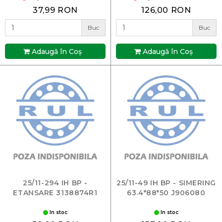
37,99 RON
126,00 RON
Buc
Buc
Adaugă în Coş
Adaugă în Coş
25/11-294 IH BP -
25/11-49 IH BP - SIMERING
ETANSARE 3138874R1
63.4*88*50 J906080
In stoc
In stoc