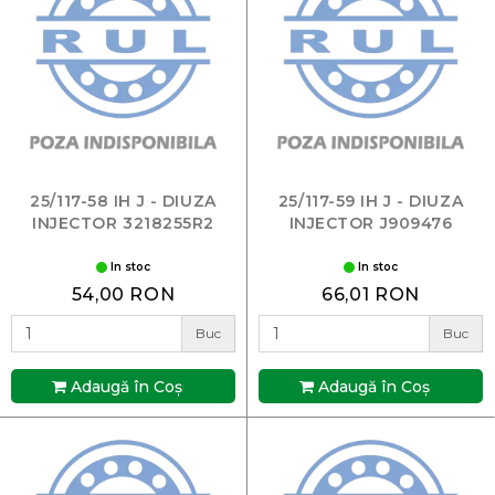
25/117-58 IH J - DIUZA
25/117-59 IH J - DIUZA
INJECTOR 3218255R2
INJECTOR J909476
In stoc
In stoc
54,00 RON
66,01 RON
Buc
Buc
Adaugă în Coş
Adaugă în Coş