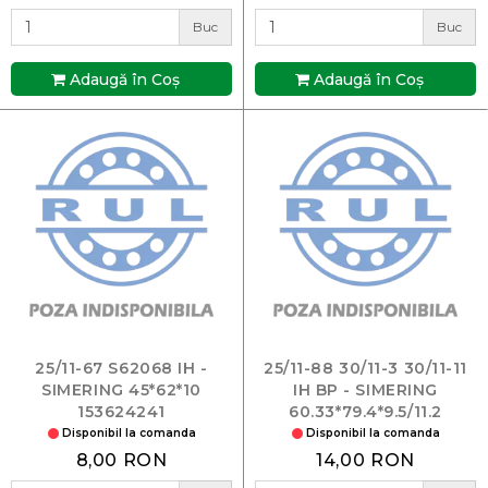
Buc
Buc
Adaugă în Coş
Adaugă în Coş
25/11-67 S62068 IH -
25/11-88 30/11-3 30/11-11
SIMERING 45*62*10
IH BP - SIMERING
153624241
60.33*79.4*9.5/11.2
218375A1
Disponibil la comanda
Disponibil la comanda
8,00 RON
14,00 RON