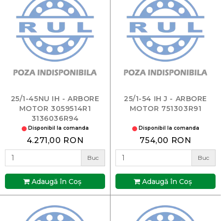
25/1-45NU IH - ARBORE
25/1-54 IH J - ARBORE
MOTOR 3059514R1
MOTOR 751303R91
3136036R94
Disponibil la comanda
Disponibil la comanda
4.271,00 RON
754,00 RON
Buc
Buc
Adaugă în Coş
Adaugă în Coş