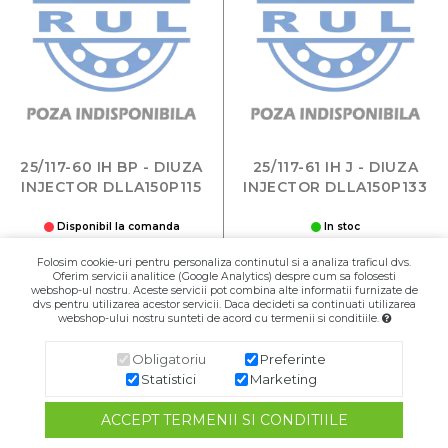
25/117-60 IH BP - DIUZA
25/117-61 IH J - DIUZA
INJECTOR DLLA150P115
INJECTOR DLLA150P133
Disponibil la comanda
In stoc
132,00 RON
61,00 RON
Folosim cookie-uri pentru personaliza continutul si a analiza traficul dvs.
Oferim servicii analitice (Google Analytics) despre cum sa folosesti
Buc
Buc
webshop-ul nostru. Aceste servicii pot combina alte informatii furnizate de
dvs pentru utilizarea acestor servicii. Daca decideti sa continuati utilizarea
webshop-ului nostru sunteti de acord cu termenii si conditiile.
Adaugă în Coş
Adaugă în Coş
Obligatoriu
Preferinte
Statistici
Marketing
ACCEPT TERMENII SI CONDITIILE