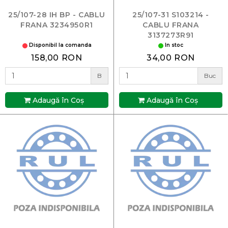
25/107-28 IH BP - CABLU
25/107-31 S103214 -
FRANA 3234950R1
CABLU FRANA
3137273R91
Disponibil la comanda
In stoc
158,00 RON
34,00 RON
B
Buc
Adaugă în Coş
Adaugă în Coş