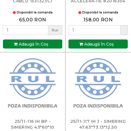
CABLU 1531323C1
ACCELERATIE 82016354
Disponibil la comanda
Disponibil la comanda
65,00 RON
158,00 RON
Buc
Adaugă în Coş
Adaugă în Coş
25/11-116 IH BP -
25/11-117 IH J - SIMERING
SIMERING 43*60*10
47.63*73.13*12.50