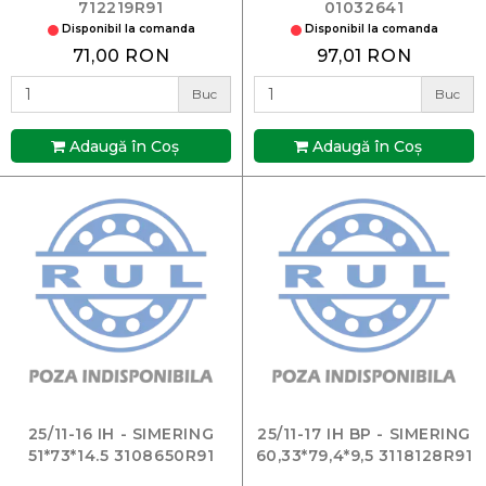
712219R91
01032641
Disponibil la comanda
Disponibil la comanda
71,00 RON
97,01 RON
Buc
Buc
Adaugă în Coş
Adaugă în Coş
25/11-16 IH - SIMERING
25/11-17 IH BP - SIMERING
51*73*14.5 3108650R91
60,33*79,4*9,5 3118128R91