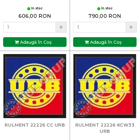
In stoc
In stoc
606,00 RON
790,00 RON
B
B
Adaugă în Coş
Adaugă în Coş
RULMENT 22226 CC URB
RULMENT 22226 KCW33
URB