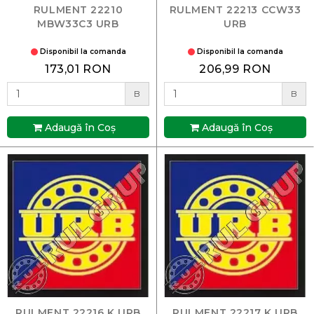
RULMENT 22210
RULMENT 22213 CCW33
MBW33C3 URB
URB
Disponibil la comanda
Disponibil la comanda
173,01 RON
206,99 RON
B
B
Adaugă în Coş
Adaugă în Coş
RULMENT 22216 K URB
RULMENT 22217 K URB