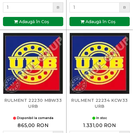
B
B
Adaugă în Coş
Adaugă în Coş
RULMENT 22230 MBW33
RULMENT 22234 KCW33
URB
URB
Disponibil la comanda
In stoc
865,00 RON
1.331,00 RON