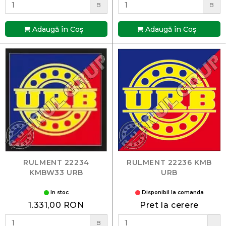
B
B
Adaugă în Coş
Adaugă în Coş
RULMENT 22234
RULMENT 22236 KMB
KMBW33 URB
URB
In stoc
Disponibil la comanda
1.331,00 RON
Pret la cerere
B