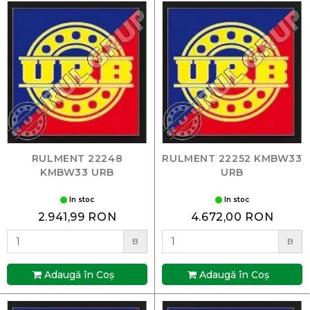
RULMENT 22248
RULMENT 22252 KMBW33
KMBW33 URB
URB
In stoc
In stoc
2.941,99 RON
4.672,00 RON
B
B
Adaugă în Coş
Adaugă în Coş