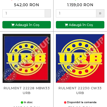
542,00 RON
1.159,00 RON
B
Adaugă în Coş
Adaugă în Coş
RULMENT 22228 MBW33
RULMENT 22230 CW33
URB
URB
In stoc
Disponibil la comanda