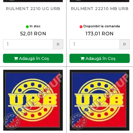
RULMENT 2210 UG URB
RULMENT 22210 MB URB
In stoc
Disponibil la comanda
52,01 RON
173,01 RON
B
B
Adaugă în Coş
Adaugă în Coş