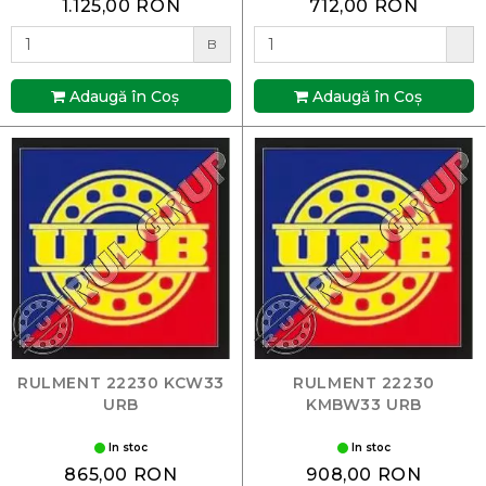
1.125,00 RON
712,00 RON
B
Adaugă în Coş
Adaugă în Coş
RULMENT 22230 KCW33
RULMENT 22230
URB
KMBW33 URB
In stoc
In stoc
865,00 RON
908,00 RON