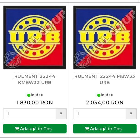
RULMENT 22244
RULMENT 22244 MBW33
KMBW33 URB
URB
In stoc
In stoc
1.830,00 RON
2.034,00 RON
B
B
Adaugă în Coş
Adaugă în Coş