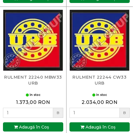
RULMENT 22240 MBW33
RULMENT 22244 CW33
URB
URB
In stoc
In stoc
1.373,00 RON
2.034,00 RON
B
B
Adaugă în Coş
Adaugă în Coş