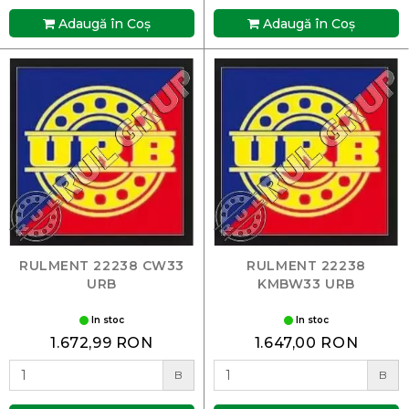
Adaugă în Coş
Adaugă în Coş
RULMENT 22238 CW33
RULMENT 22238
URB
KMBW33 URB
In stoc
In stoc
1.672,99 RON
1.647,00 RON
B
B