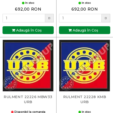
In stoc
In stoc
692,00 RON
692,00 RON
B
B
Adaugă în Coş
Adaugă în Coş
RULMENT 22226 MBW33
RULMENT 22228 KMB
URB
URB
Disponibil la comanda
In stoc