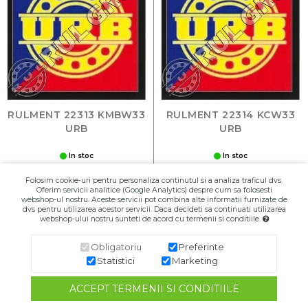
RULMENT 22313 KMBW33
RULMENT 22314 KCW33
URB
URB
In stoc
In stoc
259,00 RON
394,00 RON
Folosim cookie-uri pentru personaliza continutul si a analiza traficul dvs.
Oferim servicii analitice (Google Analytics) despre cum sa folosesti
B
B
webshop-ul nostru. Aceste servicii pot combina alte informatii furnizate de
dvs pentru utilizarea acestor servicii. Daca decideti sa continuati utilizarea
webshop-ului nostru sunteti de acord cu termenii si conditiile.
Adaugă în Coş
Adaugă în Coş
Obligatoriu
Preferinte
Statistici
Marketing
ACCEPT TERMENII SI CONDITIILE