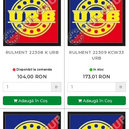
RULMENT 22308 K URB
RULMENT 22309 KCW33
URB
Disponibil la comanda
In stoc
104,00 RON
173,01 RON
B
B
Adaugă în Coş
Adaugă în Coş