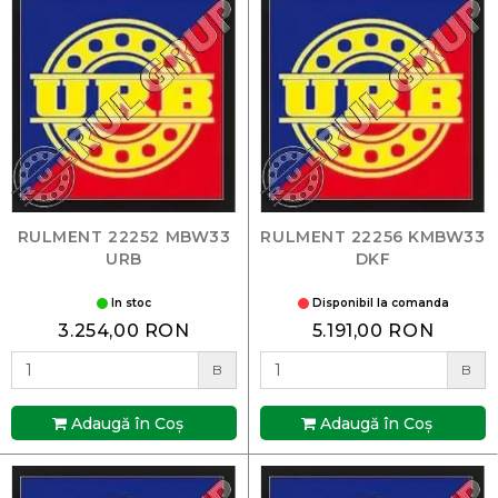
RULMENT 22252 MBW33
RULMENT 22256 KMBW33
URB
DKF
In stoc
Disponibil la comanda
3.254,00 RON
5.191,00 RON
B
B
Adaugă în Coş
Adaugă în Coş