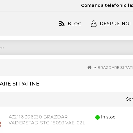
Comanda telefonic la
BLOG
DESPRE NOI
BRAZDARE SI PAT
RE SI PATINE
Sor
432116 306530 BRAZDAR
In stoc
VADERSTAD STG 18099.VAE-02L
..