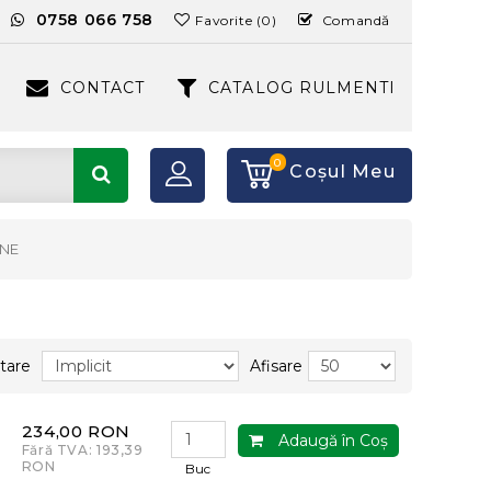
:
0758 066 758
Favorite (0)
Comandă
CONTACT
CATALOG RULMENTI
0
Coşul Meu
INE
tare
Afisare
234,00 RON
Adaugă în Coş
Fără TVA: 193,39
RON
Buc