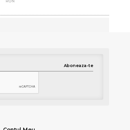
RON
Aboneaza-te
Contul Meu