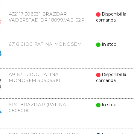
432117 306531 BRAZDAR
Disponibil la
VADERSTAD DR 18099.VAE-02R
comanda
..
6716 CIOC PATINA MONOSEM
In stoc
..
A9157.1 CIOC PATINA
Disponibil la
MONOSEM 30505510
comanda
..
SPC BRAZDAR (PATINA)
In stoc
050500C
..