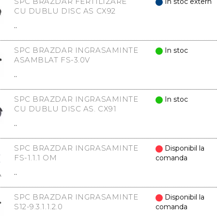
SPC BRAZDAR FERTILIZARE
In stoc extern
CU DUBLU DISC AS CX92
..
SPC BRAZDAR INGRASAMINTE
In stoc
ASAMBLAT FS-3.0V
..
SPC BRAZDAR INGRASAMINTE
In stoc
CU DUBLU DISC AS. CX91
..
SPC BRAZDAR INGRASAMINTE
Disponibil la
FS-1.1.1 OM
comanda
..
SPC BRAZDAR INGRASAMINTE
Disponibil la
S12-9.3.1.1.2.0
comanda