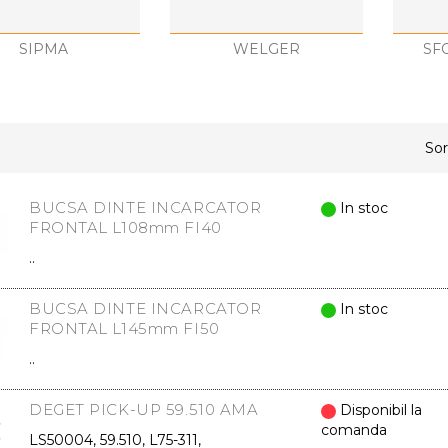
SIPMA
WELGER
SF
Sor
BUCSA DINTE INCARCATOR
In stoc
FRONTAL L108mm FI40
..
BUCSA DINTE INCARCATOR
In stoc
FRONTAL L145mm FI50
..
DEGET PICK-UP 59.510 AMA
Disponibil la
comanda
LS50004, 59.510, L75-311,