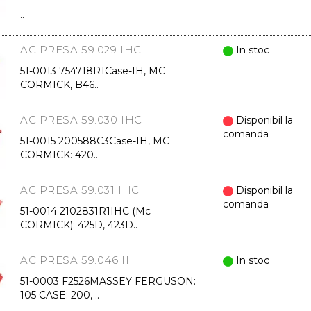
..
AC PRESA 59.029 IHC
In stoc
51-0013 754718R1Case-IH, MC
CORMICK, B46..
AC PRESA 59.030 IHC
Disponibil la
comanda
51-0015 200588C3Case-IH, MC
CORMICK: 420..
AC PRESA 59.031 IHC
Disponibil la
comanda
51-0014 2102831R1IHC (Mc
CORMICK): 425D, 423D..
AC PRESA 59.046 IH
In stoc
51-0003 F2526MASSEY FERGUSON:
105 CASE: 200, ..