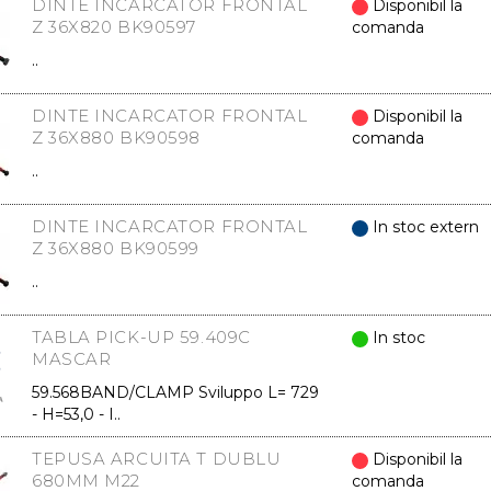
DINTE INCARCATOR FRONTAL
Disponibil la
Z 36X820 BK90597
comanda
..
DINTE INCARCATOR FRONTAL
Disponibil la
Z 36X880 BK90598
comanda
..
DINTE INCARCATOR FRONTAL
In stoc extern
Z 36X880 BK90599
..
TABLA PICK-UP 59.409C
In stoc
MASCAR
59.568BAND/CLAMP Sviluppo L= 729
- H=53,0 - I..
TEPUSA ARCUITA T DUBLU
Disponibil la
680MM M22
comanda