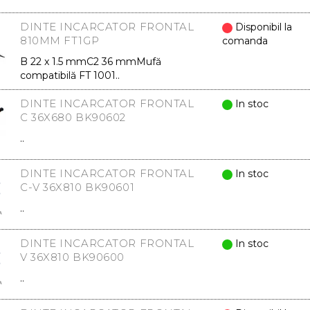
DINTE INCARCATOR FRONTAL
Disponibil la
810MM FT1GP
comanda
B 22 x 1.5 mmC2 36 mmMufă
compatibilă FT 1001..
DINTE INCARCATOR FRONTAL
In stoc
C 36X680 BK90602
..
DINTE INCARCATOR FRONTAL
In stoc
C-V 36X810 BK90601
..
DINTE INCARCATOR FRONTAL
In stoc
V 36X810 BK90600
..