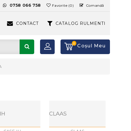
:
0758 066 758
Favorite (0)
Comandă
CONTACT
CATALOG RULMENTI
0
Coşul Meu
A
IH
CLAAS