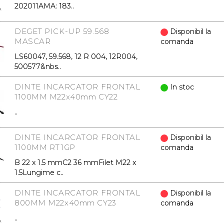
202011AMA: 183..
DEGET PICK-UP 59.568
Disponibil la
MASCAR
comanda
LS60047, 59.568, 12 R 004, 12R004,
500577&nbs..
DINTE INCARCATOR FRONTAL
In stoc
1100MM M22x40mm CY22
..
DINTE INCARCATOR FRONTAL
Disponibil la
1100MM RT1GP
comanda
B 22 x 1.5 mmC2 36 mmFilet M22 x
1.5Lungime c..
DINTE INCARCATOR FRONTAL
Disponibil la
800MM M22x40mm CY23
comanda
..