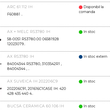
ARC 61.112 IH
Disponibil la
comanda
F60881 ..
AX + MELC RS3780 IH
In stoc
58-0051 RS3780.00 06581928
12023079..
AX RS3780 IH
In stoc extern
84004344 RS3780, 3103542R1 ,
84004344 , ..
AX SUVEICA IH 202206C9
In stoc
202206C91, 201616C1CASE IH: 420
428 435 440 4..
BUCSA CERAMICA 60.106 IH
In stoc