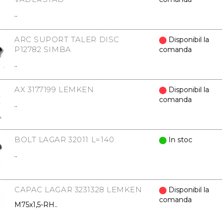
..
ARC SUPORT TALER DISC
Disponibil la
P12782 SIMBA
comanda
..
AX 3177199 LEMKEN
Disponibil la
comanda
..
BOLT LAGAR 32011 L=140
In stoc
..
CAPAC LAGAR 3231328 LEMKEN
Disponibil la
comanda
M75x1,5-RH..