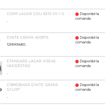
CORP LAGAR GDU 6310 VII-1.0
Disponibil la
comanda
..
DINTE GRAPA 400975
Disponibil la
comanda
12MMX480..
ETANSARE LAGAR 413545
Disponibil la
VADERSTAD
comanda
..
G18903640R DINTE GRAPA
Disponibil la
SCURT
comanda
..