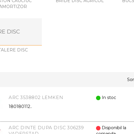
ATON CAUCIUC
BRIDE DISC AGRICOL
BUCS
AMORTIZOR
RE DISC
TALERE DISC
Sor
ARC 3538802 LEMKEN
In stoc
180180112..
ARC DINTE DUPA DISC 306239
Disponibil la
VADERSTAD
comanda