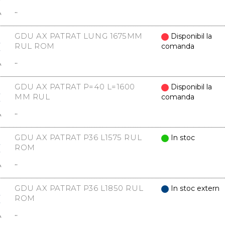
..
GDU AX PATRAT LUNG 1675MM
Disponibil la
RUL ROM
comanda
..
GDU AX PATRAT P=40 L=1600
Disponibil la
MM RUL
comanda
..
GDU AX PATRAT P36 L1575 RUL
In stoc
ROM
..
GDU AX PATRAT P36 L1850 RUL
In stoc extern
ROM
..