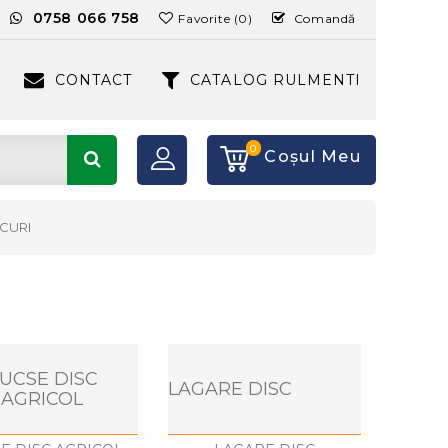
:
0758 066 758
Favorite (0)
Comandă
CONTACT
CATALOG RULMENTI
0
Coşul Meu
SCURI
UCSE DISC
LAGARE DISC
AGRICOL