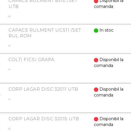
CAPACE RULMENT 6310 /SET
Disponibil la
UTB
comanda
..
CAPACE RULMENT UC511 /SET
In stoc
RUL ROM
..
COLTI FICSI GRAPA
Disponibil la
comanda
..
CORP LAGAR DISC 32011 UTB
Disponibil la
comanda
..
CORP LAGAR DISC 32015 UTB
Disponibil la
comanda
..