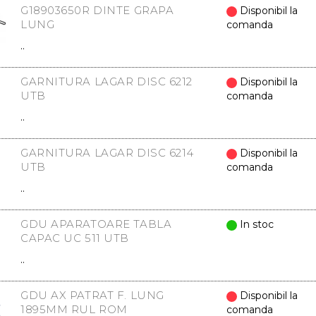
G18903650R DINTE GRAPA
Disponibil la
LUNG
comanda
..
GARNITURA LAGAR DISC 6212
Disponibil la
UTB
comanda
..
GARNITURA LAGAR DISC 6214
Disponibil la
UTB
comanda
..
GDU APARATOARE TABLA
In stoc
CAPAC UC 511 UTB
..
GDU AX PATRAT F. LUNG
Disponibil la
1895MM RUL ROM
comanda