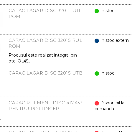
CAPAC LAGAR DISC 32011 RUL
In stoc
ROM
..
CAPAC LAGAR DISC 32015 RUL
In stoc extern
ROM
Produsul este realizat integral din
otel OL45..
CAPAC LAGAR DISC 32015 UTB
In stoc
..
CAPAC RULMENT DISC 417.433
Disponibil la
PENTRU POTTINGER
comanda
..