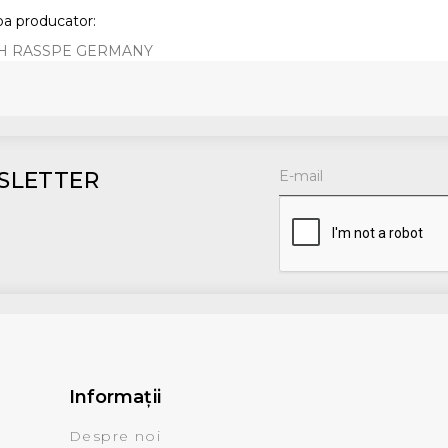
a producator:
IH RASSPE GERMANY
SLETTER
Informaţii
Despre noi