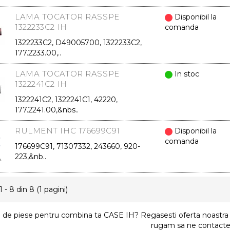
LAMA TOCATOR RASSPE
Disponibil la
1322233C2 IH
comanda
1322233C2, D49005700, 1322233C2,
177.2233.00,..
LAMA TOCATOR RASSPE
In stoc
1322241C2 IH
1322241C2, 1322241C1, 42220,
177.2241.00,&nbs..
RULMENT IHC 176699C91
Disponibil la
comanda
176699C91, 71307332, 243660, 920-
223,&nb..
1 - 8 din 8 (1 pagini)
 de piese pentru combina ta CASE IH? Regasesti oferta noastra m
rugam sa ne contactez