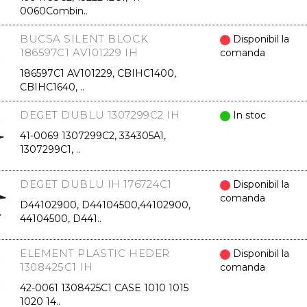
0060Combin..
BUCSA SILENT BLOCK
Disponibil la
186597C1 AV101229 IH
comanda
186597C1 AV101229, CBIHC1400,
CBIHC1640, ..
DEGET DUBLU 1307299C2 IH
In stoc
41-0069 1307299C2, 334305A1,
1307299C1, ..
DEGET DUBLU IH 176724C1
Disponibil la
comanda
D44102900, D44104500,44102900,
44104500, D441..
ELEMENT PLASTIC HEDER
Disponibil la
1308425C1 IH
comanda
42-0061 1308425C1 CASE 1010 1015
1020 14..