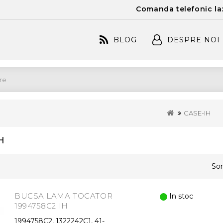
Comanda telefonic la
BLOG
DESPRE NOI
CASE-IH
H
Sor
BUCSA LAMA TOCATOR
In stoc
1994758C2 IH
1994758C2, 1322242C1, 41-