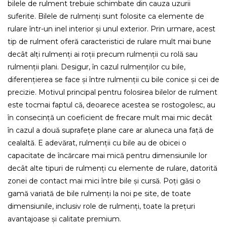
bilele de rulment trebuie schimbate din cauza uzurii
suferite. Bilele de rulmenți sunt folosite ca elemente de
rulare într-un inel interior și unul exterior. Prin urmare, acest
tip de rulment oferă caracteristici de rulare mult mai bune
decât alți rulmenți ai roții precum rulmenții cu rolă sau
rulmenții plani. Desigur, în cazul rulmenților cu bile,
diferențierea se face și între rulmenții cu bile conice și cei de
precizie. Motivul principal pentru folosirea bilelor de rulment
este tocmai faptul că, deoarece acestea se rostogolesc, au
în consecință un coeficient de frecare mult mai mic decât
în cazul a două suprafețe plane care ar aluneca una față de
cealaltă. E adevărat, rulmenții cu bile au de obicei o
capacitate de încărcare mai mică pentru dimensiunile lor
decât alte tipuri de rulmenți cu elemente de rulare, datorită
zonei de contact mai mici între bile și cursă. Poți găsi o
gamă variată de bile rulmenți la noi pe site, de toate
dimensiunile, inclusiv role de rulmenți, toate la prețuri
avantajoase și calitate premium.