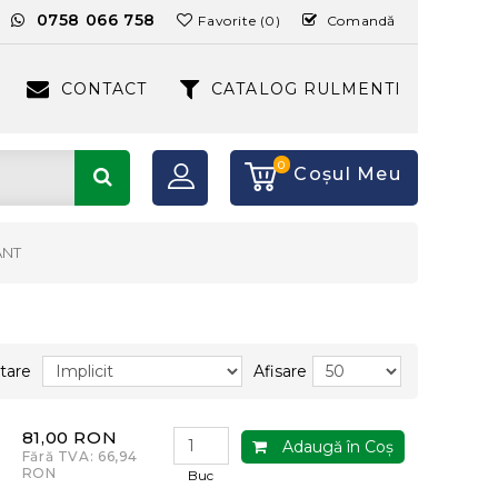
:
0758 066 758
Favorite (0)
Comandă
CONTACT
CATALOG RULMENTI
0
Coşul Meu
ANT
tare
Afisare
81,00 RON
Adaugă în Coş
Fără TVA: 66,94
RON
Buc