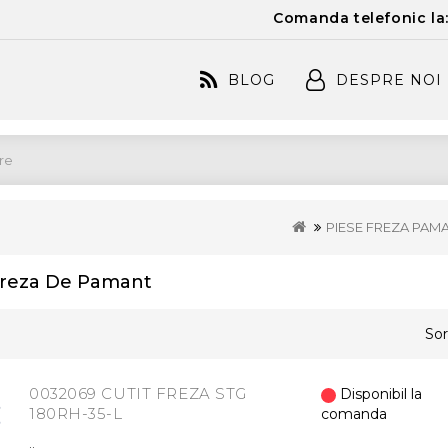
Comanda telefonic la
BLOG
DESPRE NOI
PIESE FREZA PAM
Freza De Pamant
Sor
0032069 CUTIT FREZA STG
Disponibil la
180RH-35-L
comanda
..