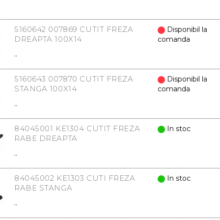
5160642 007869 CUTIT FREZA
Disponibil la
DREAPTA 100X14
comanda
..
5160643 007870 CUTIT FREZA
Disponibil la
STANGA 100X14
comanda
..
84045001 KE1304 CUTIT FREZA
In stoc
RABE DREAPTA
..
84045002 KE1303 CUTI FREZA
In stoc
RABE STANGA
..