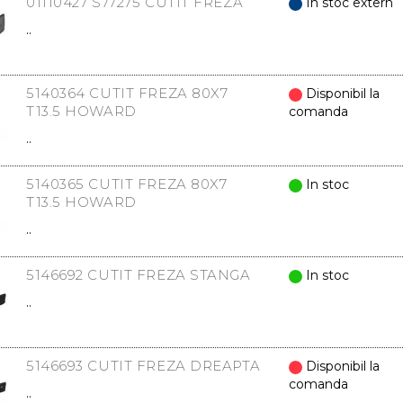
01110427 S77275 CUTIT FREZA
In stoc extern
..
5140364 CUTIT FREZA 80X7
Disponibil la
T13.5 HOWARD
comanda
..
5140365 CUTIT FREZA 80X7
In stoc
T13.5 HOWARD
..
5146692 CUTIT FREZA STANGA
In stoc
..
5146693 CUTIT FREZA DREAPTA
Disponibil la
comanda
..