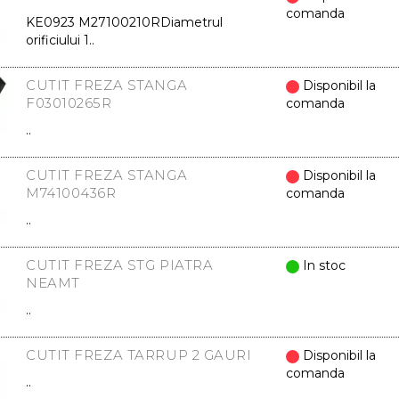
comanda
KE0923 M27100210RDiametrul
orificiului 1..
CUTIT FREZA STANGA
Disponibil la
F03010265R
comanda
..
CUTIT FREZA STANGA
Disponibil la
M74100436R
comanda
..
CUTIT FREZA STG PIATRA
In stoc
NEAMT
..
CUTIT FREZA TARRUP 2 GAURI
Disponibil la
comanda
..