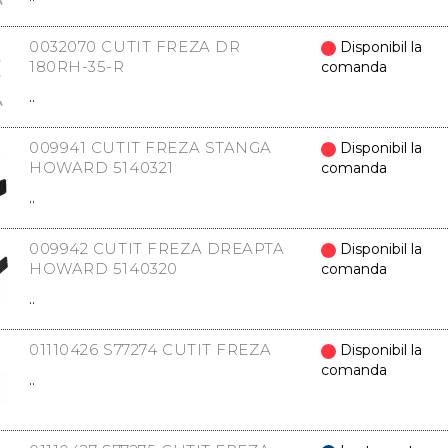
0032070 CUTIT FREZA DR
Disponibil la
180RH-35-R
comanda
..
009941 CUTIT FREZA STANGA
Disponibil la
HOWARD 5140321
comanda
..
009942 CUTIT FREZA DREAPTA
Disponibil la
HOWARD 5140320
comanda
..
01110426 S77274 CUTIT FREZA
Disponibil la
comanda
..