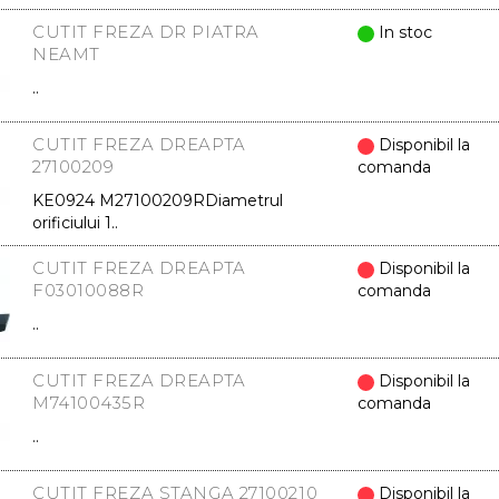
CUTIT FREZA DR PIATRA
In stoc
NEAMT
..
CUTIT FREZA DREAPTA
Disponibil la
27100209
comanda
KE0924 M27100209RDiametrul
orificiului 1..
CUTIT FREZA DREAPTA
Disponibil la
F03010088R
comanda
..
CUTIT FREZA DREAPTA
Disponibil la
M74100435R
comanda
..
CUTIT FREZA STANGA 27100210
Disponibil la