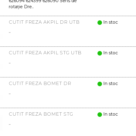
626094 624399 626090 Sens de
rotație Dre..
CUTIT FREZA AKPIL DR UTB
In stoc
..
CUTIT FREZA AKPIL STG UTB
In stoc
..
CUTIT FREZA BOMET DR
In stoc
..
CUTIT FREZA BOMET STG
In stoc
..