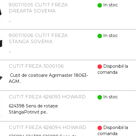
900111005 CUTIT FREZA
In stoc
DREAPTA SOVEMA
..
900111006 CUTIT FREZA
In stoc
STANGA SOVEMA
..
CUTIT FREZA 3000106
Disponibil la
comanda
Cuțit de cositoare Agrimaster 18063-
AGM..
CUTIT FREZA 626093 HOWARD
In stoc
624398 Sens de rotație
StângaPotrivit pe..
CUTIT FREZA 626094 HOWARD
Disponibil la
comanda