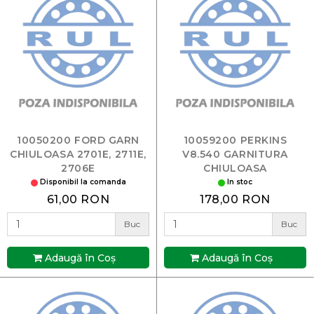
10050200 FORD GARN
10059200 PERKINS
CHIULOASA 2701E, 2711E,
V8.540 GARNITURA
2706E
CHIULOASA
Disponibil la comanda
In stoc
61,00 RON
178,00 RON
Buc
Buc
Adaugă în Coş
Adaugă în Coş