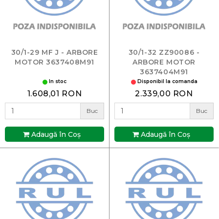
30/1-29 MF J - ARBORE
30/1-32 ZZ90086 -
MOTOR 3637408M91
ARBORE MOTOR
3637404M91
In stoc
Disponibil la comanda
1.608,01 RON
2.339,00 RON
Buc
Buc
Adaugă în Coş
Adaugă în Coş