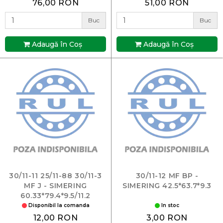
76,00 RON
51,00 RON
Buc
Buc
Adaugă în Coş
Adaugă în Coş
30/11-11 25/11-88 30/11-3
30/11-12 MF BP -
MF J - SIMERING
SIMERING 42.5*63.7*9.3
60.33*79.4*9.5/11.2
218375A1
Disponibil la comanda
In stoc
12,00 RON
3,00 RON