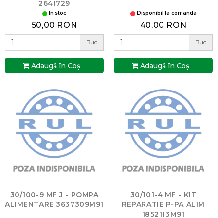
2641729
In stoc
Disponibil la comanda
50,00 RON
40,00 RON
Buc
Buc
Adaugă în Coş
Adaugă în Coş
30/100-9 MF J - POMPA
30/101-4 MF - KIT
ALIMENTARE 3637309M91
REPARATIE P-PA ALIM
1852113M91