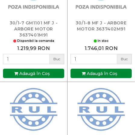
30/1-7 GM1101 MF J -
30/1-8 MF J - ARBORE
ARBORE MOTOR
MOTOR 3637402M91
3637401M91
Disponibil la comanda
In stoc
1.219,99 RON
1.746,01 RON
Buc
Buc
Adaugă în Coş
Adaugă în Coş