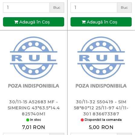
Buc
Buc
Adaugă în Coş
Adaugă în Coş
30/11-15 A52683 MF -
30/11-32 S50419 - SIM
SIMERING 43*63.5*14.4
58*80*12 25/11-97 41/11-
825740M1
301 836673387
In stoc
Disponibil la comanda
7,01 RON
5,00 RON