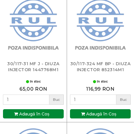
30/117-31 MF J - DIUZA
30/117-324 MF BP - DIUZA
INJECTOR 1447768M1
INJECTOR 852314M1
In stoc
In stoc
65,00 RON
116,99 RON
Buc
Buc
Adaugă în Coş
Adaugă în Coş