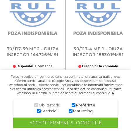
30/117-39 MF J - DIUZA
30/117-4 MF J - DIUZA
INJECTOR 1447269M91
INJECTOR 1853019M91
Disponibil la comanda
Disponibil la comanda
37,99 RON
51,00 RON
Folosim cookie-uri pentru personaliza continutul si a analiza traficul dvs.
Oferim servicii analitice (Google Analytics) despre cum sa folosesti
Buc
Buc
webshop-ul nostru. Aceste servicii pot combina alte informatii furnizate de
dvs pentru utilizarea acestor servicii. Daca decideti sa continuati utilizarea
webshop-ului nostru sunteti de acord cu termenii si conditiile.
Adaugă în Coş
Adaugă în Coş
Obligatoriu
Preferinte
Statistici
Marketing
ACCEPT TERMENII SI CONDITIILE