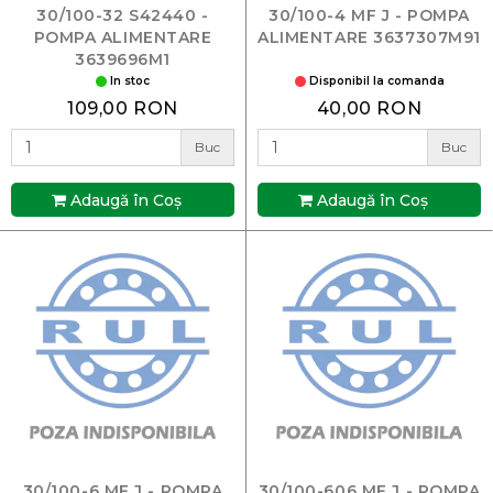
30/100-32 S42440 -
30/100-4 MF J - POMPA
POMPA ALIMENTARE
ALIMENTARE 3637307M91
3639696M1
In stoc
Disponibil la comanda
109,00 RON
40,00 RON
Buc
Buc
Adaugă în Coş
Adaugă în Coş
30/100-6 MF J - POMPA
30/100-606 MF J - POMPA