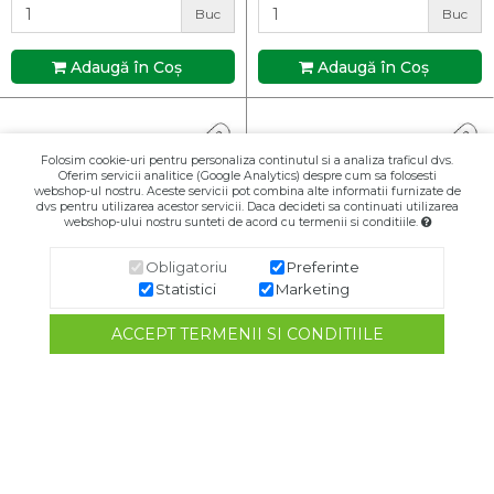
Buc
Buc
Adaugă în Coş
Adaugă în Coş
Folosim cookie-uri pentru personaliza continutul si a analiza traficul dvs.
Oferim servicii analitice (Google Analytics) despre cum sa folosesti
webshop-ul nostru. Aceste servicii pot combina alte informatii furnizate de
dvs pentru utilizarea acestor servicii. Daca decideti sa continuati utilizarea
webshop-ului nostru sunteti de acord cu termenii si conditiile.
Obligatoriu
Preferinte
Statistici
Marketing
ACCEPT TERMENII SI CONDITIILE
SPC CAPAC CAMERA VID
SPC CAPAC CAMERA VID
MN SPC6-5.28V FI8
SPC MV 10MM
In stoc extern
In stoc
66,01 RON
78,00 RON
Buc
Buc