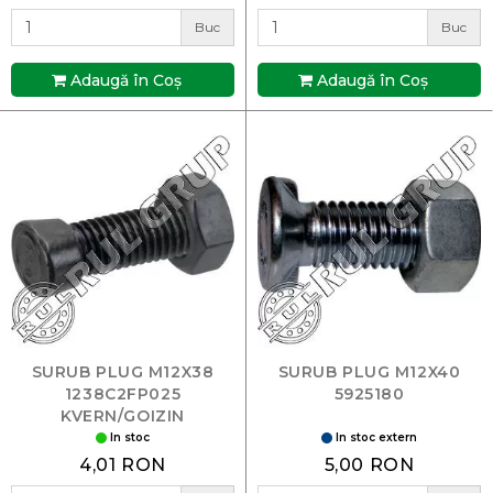
Buc
Buc
Adaugă în Coş
Adaugă în Coş
SURUB PLUG M12X38
SURUB PLUG M12X40
1238C2FP025
5925180
KVERN/GOIZIN
In stoc
In stoc extern
4,01 RON
5,00 RON