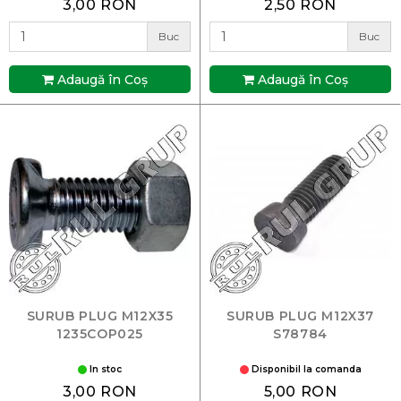
3,00 RON
2,50 RON
Buc
Buc
Adaugă în Coş
Adaugă în Coş
SURUB PLUG M12X35
SURUB PLUG M12X37
1235COP025
S78784
In stoc
Disponibil la comanda
3,00 RON
5,00 RON