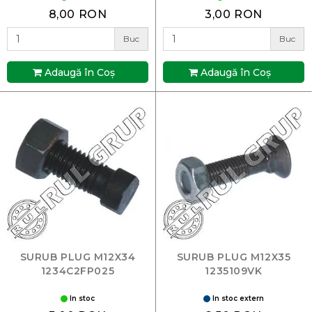
8,00 RON
3,00 RON
Buc
Buc
Adaugă în Coş
Adaugă în Coş
SURUB PLUG M12X34
SURUB PLUG M12X35
1234C2FP025
1235109VK
In stoc
In stoc extern