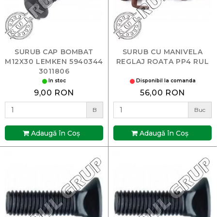
SURUB CAP BOMBAT
SURUB CU MANIVELA
M12X30 LEMKEN 5940344
REGLAJ ROATA PP4 RUL
3011806
In stoc
Disponibil la comanda
9,00 RON
56,00 RON
B
Buc
Adaugă în Coş
Adaugă în Coş