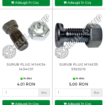
Adaugă în Coş
Adaugă în Coş
SURUB PLUG M14X34
SURUB PLUG M14X35
1434C1F
5925210
In stoc
In stoc
4,01 RON
5,00 RON
Buc
Buc
Adaugă în Coş
Adaugă în Coş