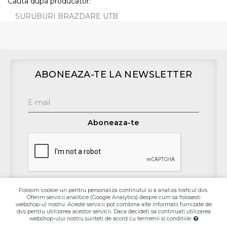
Cauta dupa producator:
SURUBURI BRAZDARE UTB
ABONEAZA-TE LA NEWSLETTER
Aboneaza-te
Folosim cookie-uri pentru personaliza continutul si a analiza traficul dvs.
Oferim servicii analitice (Google Analytics) despre cum sa folosesti
webshop-ul nostru. Aceste servicii pot combina alte informatii furnizate de
Contact
dvs pentru utilizarea acestor servicii. Daca decideti sa continuati utilizarea
webshop-ului nostru sunteti de acord cu termenii si conditiile.
Informaţii