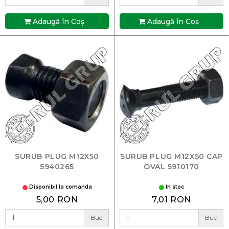
Adaugă în Coş
Adaugă în Coş
SURUB PLUG M12X50
SURUB PLUG M12X50 CAP
5940265
OVAL 5910170
Disponibil la comanda
In stoc
5,00 RON
7,01 RON
Buc
Buc