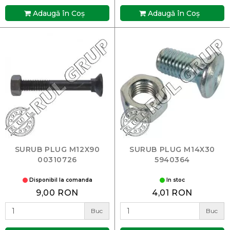
Adaugă în Coş
Adaugă în Coş
SURUB PLUG M12X90
SURUB PLUG M14X30
00310726
5940364
Disponibil la comanda
In stoc
9,00 RON
4,01 RON
Buc
Buc