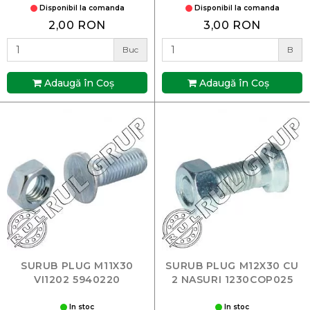
Disponibil la comanda
Disponibil la comanda
2,00 RON
3,00 RON
Buc
B
Adaugă în Coş
Adaugă în Coş
SURUB PLUG M11X30
SURUB PLUG M12X30 CU
VI1202 5940220
2 NASURI 1230COP025
In stoc
In stoc