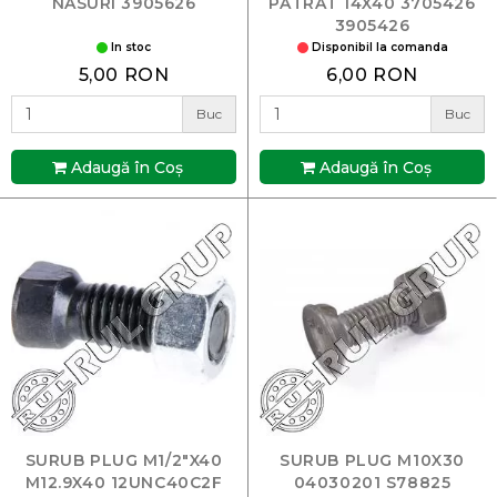
NASURI 3905626
PATRAT 14X40 3705426
3905426
In stoc
Disponibil la comanda
5,00 RON
6,00 RON
Buc
Buc
Adaugă în Coş
Adaugă în Coş
SURUB PLUG M1/2"X40
SURUB PLUG M10X30
M12.9X40 12UNC40C2F
04030201 S78825