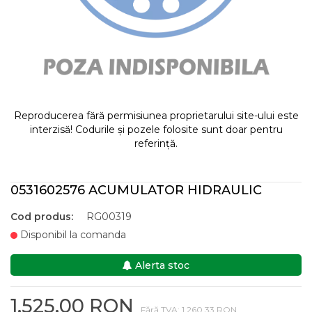
Reproducerea fără permisiunea proprietarului site-ului este
interzisă! Codurile și pozele folosite sunt doar pentru
referință.
0531602576 ACUMULATOR HIDRAULIC
Cod produs:
RG00319
Disponibil la comanda
Alerta stoc
1.525,00 RON
Fără TVA: 1.260,33 RON