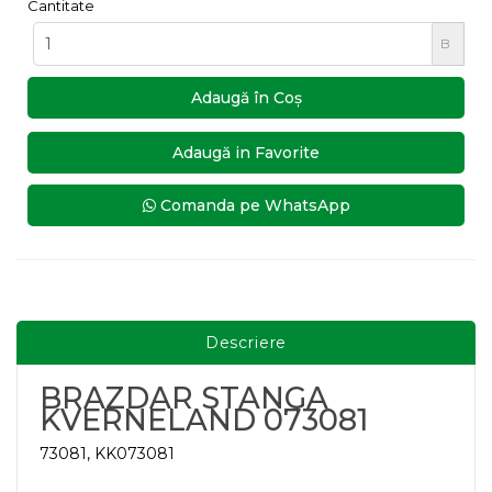
Cantitate
B
Adaugă în Coş
Adaugă in Favorite
Comanda pe WhatsApp
Descriere
BRAZDAR STANGA
KVERNELAND 073081
73081, KK073081