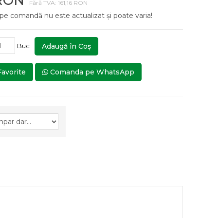
 RON
Fără TVA: 161,16 RON
 pe comandă nu este actualizat și poate varia!
Buc
Adaugă în Coş
Favorite
Comanda pe WhatsApp