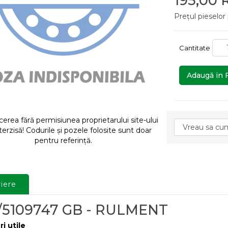
195,00
Prețul pieselor
Cantitate
Adaugă in 
rea fără permisiunea proprietarului site-ului
terzisă! Codurile și pozele folosite sunt doar
pentru referință.
iere
3/5109747 GB - RULMENT
ri utile