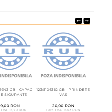
09343 GB - CAPAC
123/5106362 GB - PRINDERE
123/9967
IE SIGURANTE
VAS
19,00 RON
20,00 RON
11
 TVA: 15,70 RON
Fără TVA: 16,53 RON
Fără T