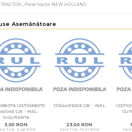
E TRACTOR
,
Piese tractor NEW HOLLAND
use Asemănătoare
1068076 123/11068075
123/44016326 GB - INEL
123/19
40045 GB - INEL
CUT
SIGURANTA
3,00 RON
23,00 RON
ără TVA: 2,48 RON
Fără TVA: 19,01 RON
Fără