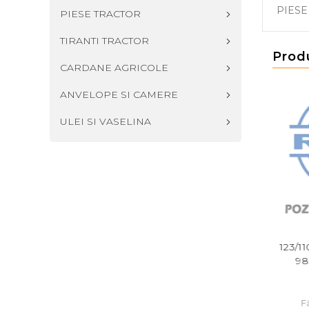
PIES
PIESE TRACTOR
TIRANTI TRACTOR
Prod
CARDANE AGRICOLE
ANVELOPE SI CAMERE
ULEI SI VASELINA
5106362 GB - PRINDERE
123/9967153 S58907 - AX
123/1
VAS
98
20,00 RON
116,99 RON
Fără TVA: 16,53 RON
Fără TVA: 96,69 RON
F