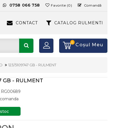
:
0758 066 758
Favorite (0)
Comandă
CONTACT
CATALOG RULMENTI
0
Coşul Meu
ND
123/5109747 GB - RULMENT
47 GB - RULMENT
RG00689
a comanda
 stoc