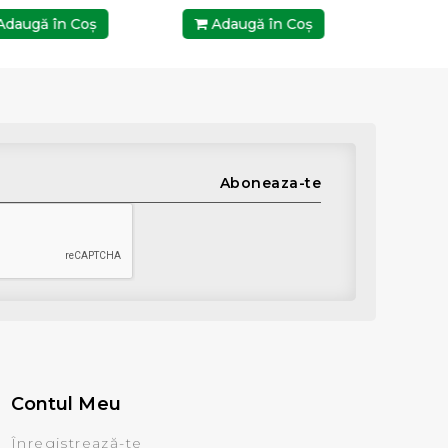
daugă în Coş
Adaugă în Coş
Ada
Aboneaza-te
Contul Meu
Înregistrează-te