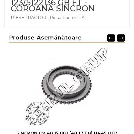
123/5122136 GB FT -
COROANA SINCRON
PIESE TRACTOR
,
Piese tractor FIAT
Produse Asemănătoare
SINCRON CV 40.17.001 (40.17.110) U445 UTB