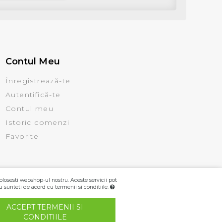
Contul Meu
Înregistrează-te
Autentifică-te
Contul meu
Istoric comenzi
Favorite
olosesti webshop-ul nostru. Aceste servicii pot
u sunteti de acord cu termenii si conditiile.
ACCEPT TERMENII SI
CONDITIILE