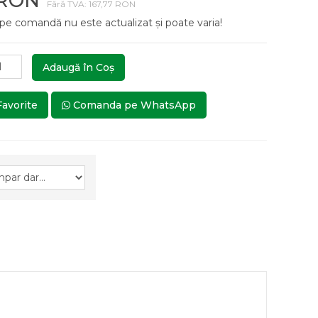
 RON
Fără TVA: 167,77 RON
 pe comandă nu este actualizat și poate varia!
Adaugă în Coş
Favorite
Comanda pe WhatsApp