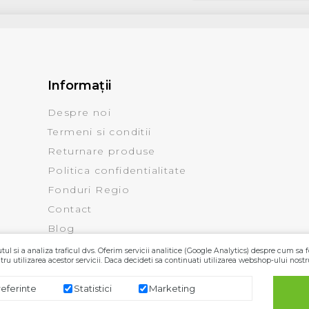
Informaţii
Despre noi
Termeni si conditii
Returnare produse
Politica confidentialitate
Fonduri Regio
Contact
Blog
ul si a analiza traficul dvs. Oferim servicii analitice (Google Analytics) despre cum sa f
ru utilizarea acestor servicii. Daca decideti sa continuati utilizarea webshop-ului nostr
referinte
Statistici
Marketing