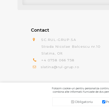
Contact
SC.RUL-GRUP.SA
Strada Nicolae Balcescu nr.10
Slatina, Olt
+4 0758 066 758
slatina@rul-grup.ro
Folosim cookie-uri pentru personaliza continut
combina alte informatii furnizate de dvs pent
Obligatoriu
P
SC.RUL-GRUP.SA
© 2026