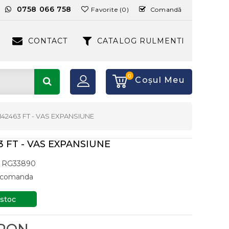
:
0758 066 758
Favorite (0)
Comandă
CONTACT
CATALOG RULMENTI
0
Coşul Meu
5142463 FT - VAS EXPANSIUNE
3 FT - VAS EXPANSIUNE
RG33890
a comanda
 stoc