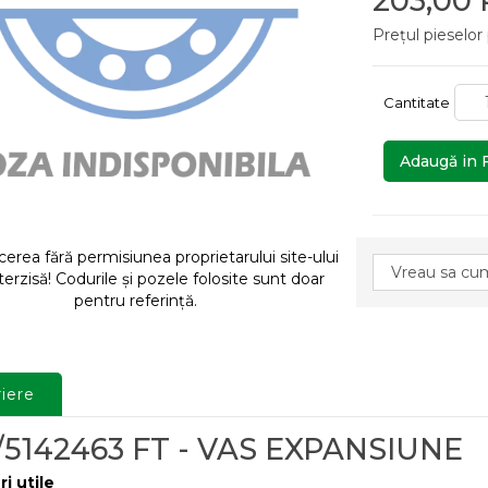
203,00
Prețul pieselor
Cantitate
Adaugă in 
rea fără permisiunea proprietarului site-ului
terzisă! Codurile și pozele folosite sunt doar
pentru referință.
iere
/5142463 FT - VAS EXPANSIUNE
ri utile