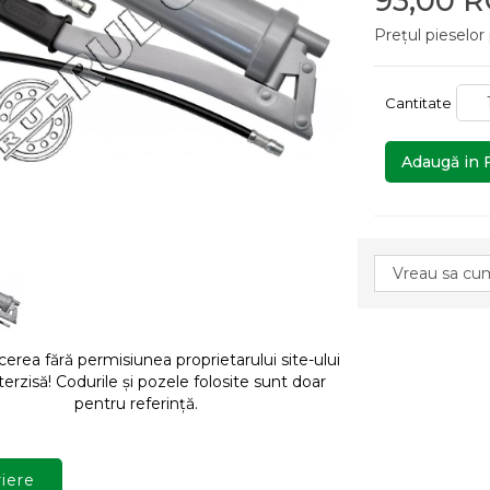
93,00 
Prețul pieselor
Cantitate
Adaugă in 
rea fără permisiunea proprietarului site-ului
terzisă! Codurile și pozele folosite sunt doar
pentru referință.
iere