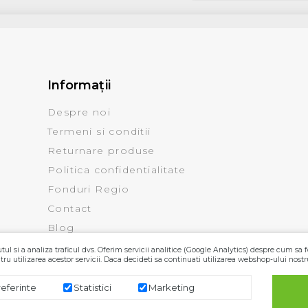
Informaţii
Despre noi
Termeni si conditii
Returnare produse
Politica confidentialitate
Fonduri Regio
Contact
Blog
ul si a analiza traficul dvs. Oferim servicii analitice (Google Analytics) despre cum sa f
ru utilizarea acestor servicii. Daca decideti sa continuati utilizarea webshop-ului nostr
referinte
Statistici
Marketing