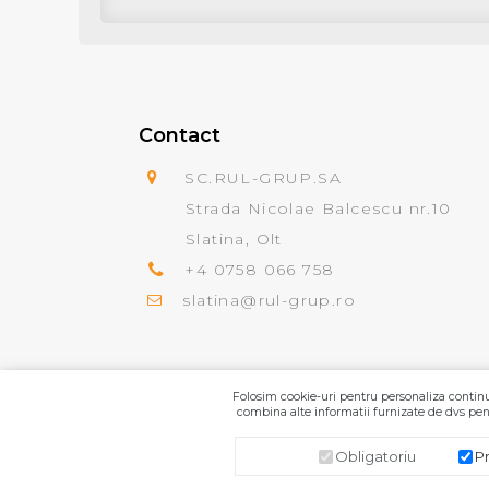
Contact
SC.RUL-GRUP.SA
Strada Nicolae Balcescu nr.10
Slatina, Olt
+4 0758 066 758
slatina@rul-grup.ro
Folosim cookie-uri pentru personaliza continut
combina alte informatii furnizate de dvs pent
Obligatoriu
P
SC.RUL-GRUP.SA
© 2026