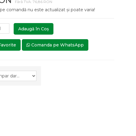
RON
Fără TVA: 76,86 RON
 pe comandă nu este actualizat și poate varia!
Adaugă în Coş
Favorite
Comanda pe WhatsApp