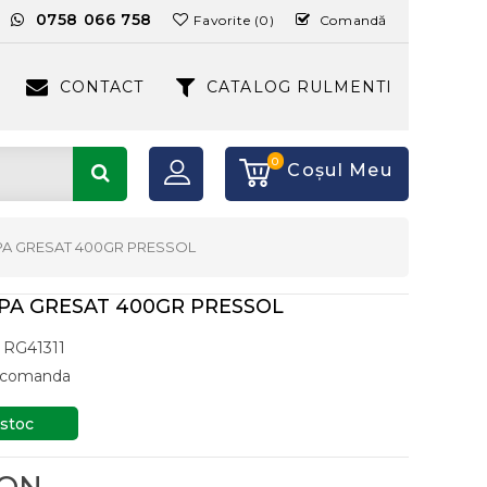
:
0758 066 758
Favorite (0)
Comandă
CONTACT
CATALOG RULMENTI
0
Coşul Meu
PA GRESAT 400GR PRESSOL
PA GRESAT 400GR PRESSOL
RG41311
a comanda
 stoc