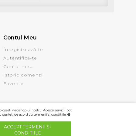
Contul Meu
Înregistrează-te
Autentifică-te
Contul meu
Istoric comenzi
Favorite
olosesti webshop-ul nostru. Aceste servicii pot
u sunteti de acord cu termenii si conditiile.
ACCEPT TERMENII SI
CONDITIILE