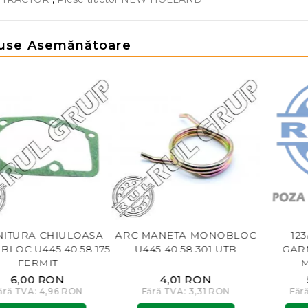
use Asemănătoare
ITURA CHIULOASA
ARC MANETA MONOBLOC
123
LOC U445 40.58.175
U445 40.58.301 UTB
GAR
FERMIT
6,00 RON
4,01 RON
ără TVA: 4,96 RON
Fără TVA: 3,31 RON
Făr