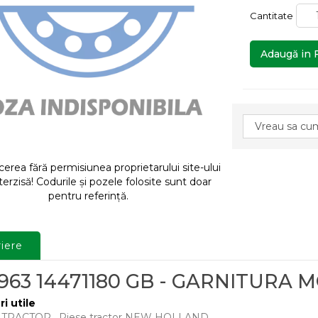
Cantitate
Adaugă in 
rea fără permisiunea proprietarului site-ului
terzisă! Codurile și pozele folosite sunt doar
pentru referință.
iere
9963 14471180 GB - GARNITURA
ri utile
E TRACTOR
,
Piese tractor NEW HOLLAND