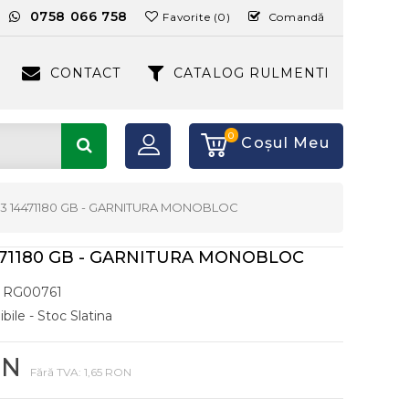
:
0758 066 758
Favorite (0)
Comandă
CONTACT
CATALOG RULMENTI
0
Coşul Meu
63 14471180 GB - GARNITURA MONOBLOC
471180 GB - GARNITURA MONOBLOC
RG00761
bile - Stoc Slatina
ON
Fără TVA: 1,65 RON