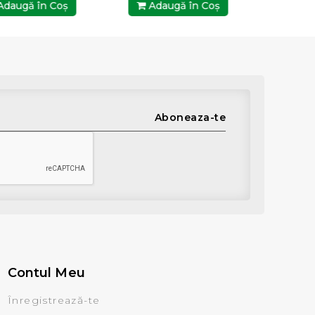
daugă în Coş
Adaugă în Coş
Ada
Aboneaza-te
Contul Meu
Înregistrează-te