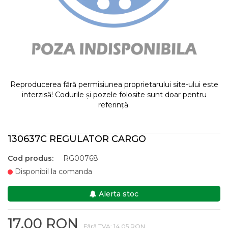
Reproducerea fără permisiunea proprietarului site-ului este
interzisă! Codurile și pozele folosite sunt doar pentru
referință.
130637C REGULATOR CARGO
Cod produs:
RG00768
Disponibil la comanda
Alerta stoc
17,00 RON
Fără TVA: 14,05 RON