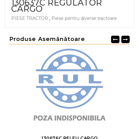
130637C REGULATOR
CARGO
PIESE TRACTOR
,
Piese pentru diverse tractoare
Produse Asemănătoare
130676C RELEU CARGO