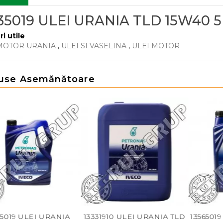
35019 ULEI URANIA TLD 15W40 5
ri utile
MOTOR URANIA
,
ULEI SI VASELINA
,
ULEI MOTOR
use Asemănătoare
RANIA
13331910 ULEI URANIA TLD
13565019 ULEI URANI