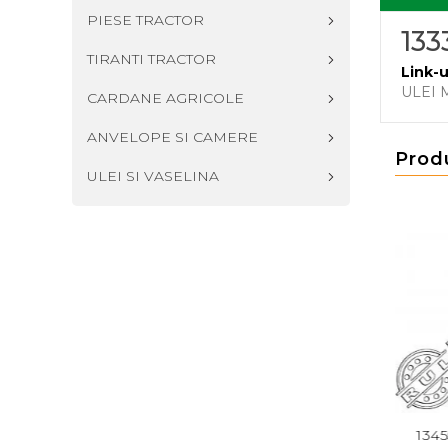
PIESE TRACTOR
133
TIRANTI TRACTOR
Link-u
ULEI 
CARDANE AGRICOLE
ANVELOPE SI CAMERE
Prod
ULEI SI VASELINA
 URANIA
21401910 ULEI URANIA 800
13455019 ULEI U