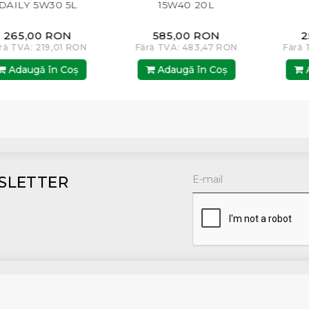
5L
15W40 20L
10W40 5L
N
585,00 RON
254,00 RON
 RON
Fără TVA: 483,47 RON
Fără TVA: 209,92 R
oş
Adaugă în Coş
Adaugă în Coş
SLETTER