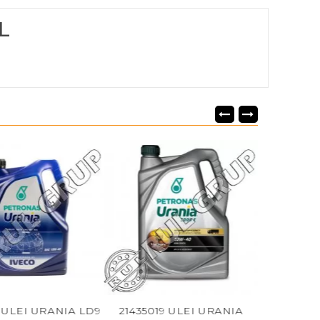
L
A LD9
21435019 ULEI URANIA
21401910 ULEI URANIA 