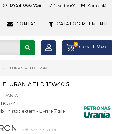
:
0758 066 758
Favorite (0)
Comandă
CONTACT
CATALOG RULMENTI
0
Coşul Meu
9 ULEI URANIA TLD 15W40 5L
LEI URANIA TLD 15W40 5L
URANIA
RG37211
il in stoc extern - Livrare 7 zile
 RON
Fără TVA: 171,90 RON