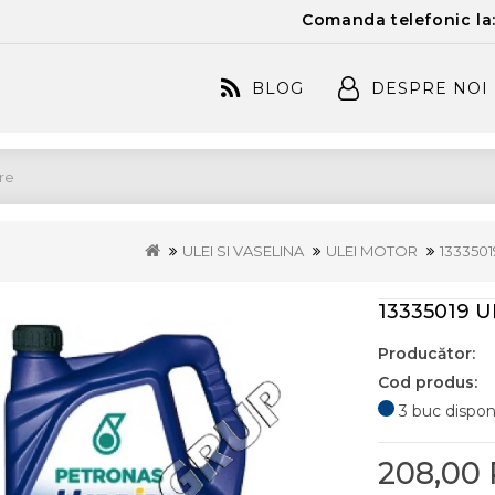
Comanda telefonic la
BLOG
DESPRE NOI
ULEI SI VASELINA
ULEI MOTOR
1333501
13335019 U
Producător:
Cod produs:
3 buc disponib
208,00