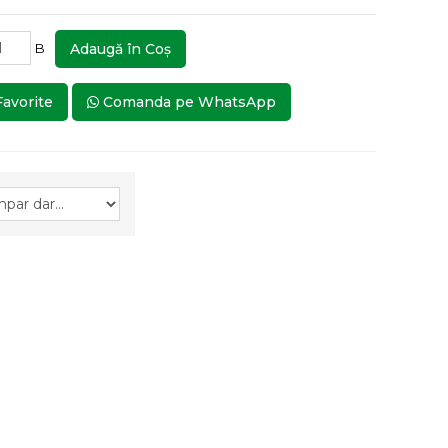
B
Adaugă în Coş
Favorite
Comanda pe WhatsApp