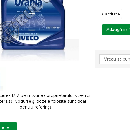
Cantitate
Adaugă in 
rea fără permisiunea proprietarului site-ului
terzisă! Codurile și pozele folosite sunt doar
pentru referință.
iere