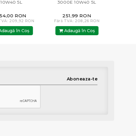
3000E 10W40 5L
15W40 20L
251,99 RON
287,00 RON
ON
Fără TVA: 208,26 RON
Fără TVA: 237,19 RON
Adaugă în Coş
Adaugă în Coş
Aboneaza-te