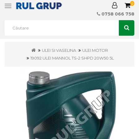
0
Toggle
navigation
0758 066 758
ULEI SI VASELINA
ULEI MOTOR
19092 ULEI MANNOL TS-2 SHPD 20W50 5L