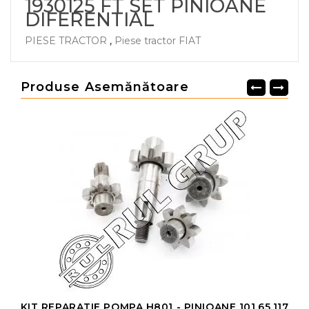
1930125 FT SET PINIOANE
DIFERENTIAL
PIESE TRACTOR
,
Piese tractor FIAT
Produse Asemănătoare
KIT REPARATIE POMPA H801 - PINIOANE 101.65.117