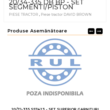
20/34-335 DB BP - SET
SEGMENTI/PISTON
PIESE TRACTOR
,
Piese tractor DAVID BROWN
Produse Asemănătoare
20/71-335 S57423 - SET SUPERIOR GARNITURI