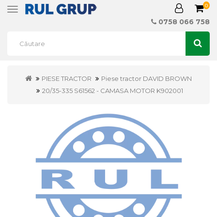
0
Toggle
navigation
0758 066 758
PIESE TRACTOR
Piese tractor DAVID BROWN
20/35-335 S61562 - CAMASA MOTOR K902001