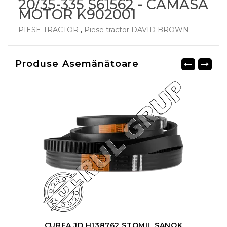
20/35-335 S61562 - CAMASA
MOTOR K902001
PIESE TRACTOR
,
Piese tractor DAVID BROWN
Produse Asemănătoare
CUREA JD H138762 STOMIL SANOK