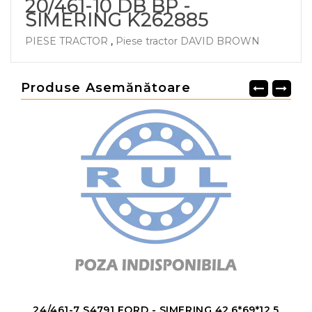
20/461-10 DB BP -
SIMERING K262885
PIESE TRACTOR
,
Piese tractor DAVID BROWN
Produse Asemănătoare
24/461-7 S4791 FORD - SIMERING 42.6*69*12.5