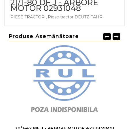
21/1-80 DF J - ARBORE
MOTOR 02931048
PIESE TRACTOR
,
Piese tractor DEUTZ FAHR
Produse Asemănătoare
0
30/1-42 MF J - ARBORE MOTOR 4223939M91