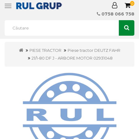
0
Toggle
navigation
0758 066 758
PIESE TRACTOR
Piese tractor DEUTZ FAHR
21/1-80 DF J - ARBORE MOTOR 02931048