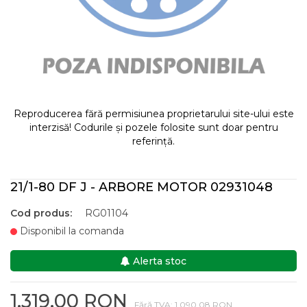
Reproducerea fără permisiunea proprietarului site-ului este
interzisă! Codurile și pozele folosite sunt doar pentru
referință.
21/1-80 DF J - ARBORE MOTOR 02931048
Cod produs:
RG01104
Disponibil la comanda
Alerta stoc
1.319,00 RON
Fără TVA: 1.090,08 RON