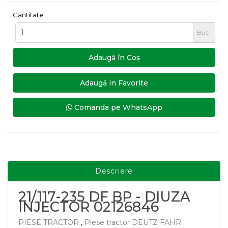
Cantitate
Buc
Adaugă în Coş
Adaugă in Favorite
Comanda pe WhatsApp
Descriere
21/117-235 DF BP - DIUZA
INJECTOR 02126846
PIESE TRACTOR
,
Piese tractor DEUTZ FAHR