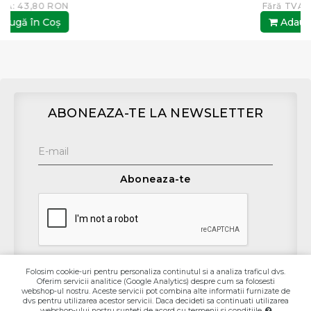
Fără TVA: 41,32 RON
Adaugă în Coş
ABONEAZA-TE LA NEWSLETTER
Aboneaza-te
Folosim cookie-uri pentru personaliza continutul si a analiza traficul dvs.
Oferim servicii analitice (Google Analytics) despre cum sa folosesti
Contact
webshop-ul nostru. Aceste servicii pot combina alte informatii furnizate de
dvs pentru utilizarea acestor servicii. Daca decideti sa continuati utilizarea
webshop-ului nostru sunteti de acord cu termenii si conditiile.