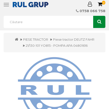
0
Toggle
navigation
0758 066 758
PIESE TRACTOR
Piese tractor DEUTZ FAHR
21/130-101 YO815 - POMPA APA 04801616