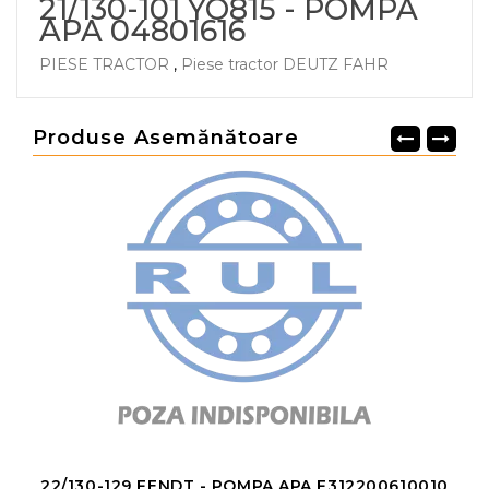
21/130-101 YO815 - POMPA
APA 04801616
PIESE TRACTOR
,
Piese tractor DEUTZ FAHR
Produse Asemănătoare
22/130-129 FENDT - POMPA APA F312200610010
3