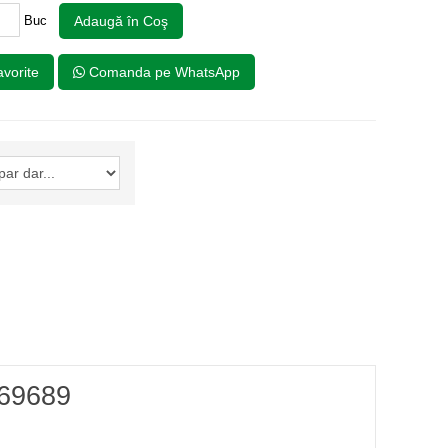
Buc
Adaugă în Coş
vorite
Comanda pe WhatsApp
369689