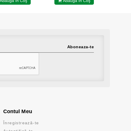
Adaugă în Coş
Adaugă în Coş
Ad
Aboneaza-te
Contul Meu
Înregistrează-te