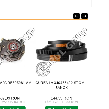
APA RE505981.AM
CUREA LA 340433422 STOMIL
25/227-
SANOK
REPARA
507,99 RON
144,99 RON
92
 TVA: 419,83 RON
Fără TVA: 119,83 RON
Fără T