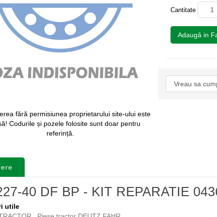
Cantitate
Adaugă in Fa
rea fără permisiunea proprietarului site-ului este
isă! Codurile și pozele folosite sunt doar pentru
referință.
iere
227-40 DF BP - KIT REPARATIE 04
i utile
 TRACTOR
,
Piese tractor DEUTZ FAHR