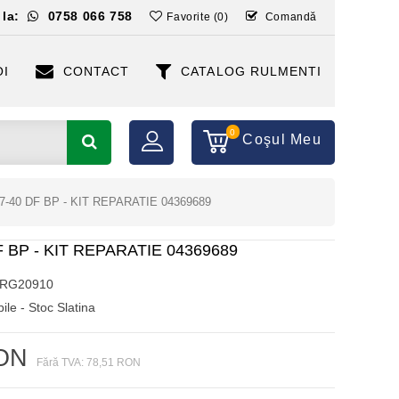
 la:
0758 066 758
Favorite (0)
Comandă
OI
CONTACT
CATALOG RULMENTI
0
Coşul Meu
27-40 DF BP - KIT REPARATIE 04369689
F BP - KIT REPARATIE 04369689
RG20910
ile - Stoc Slatina
RON
Fără TVA: 78,51 RON