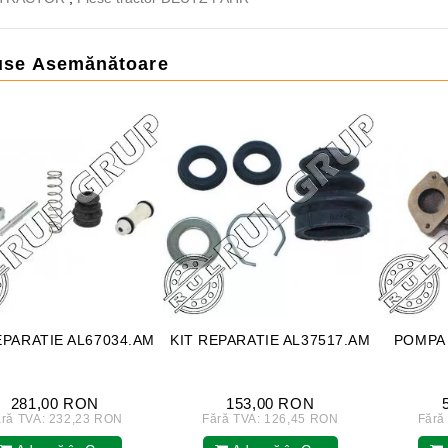
use Asemănătoare
EPARATIE AL67034.AM
KIT REPARATIE AL37517.AM
POMPA 
281,00 RON
153,00 RON
ără TVA: 232,23 RON
Fără TVA: 126,45 RON
Fără