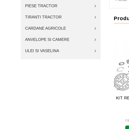
PIESE TRACTOR
TIRANTI TRACTOR
Prod
CARDANE AGRICOLE
ANVELOPE SI CAMERE
ULEI SI VASELINA
A LA 340433422 STOMIL
25/227-4 IH BP - KIT
KIT R
SANOK
REPARATIE 80327C91
144,99 RON
92,00 RON
Fără TVA: 119,83 RON
Fără TVA: 76,03 RON
F