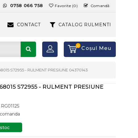
:
0758 066 758
Favorite (0)
Comandă
CONTACT
CATALOG RULMENTI
0
Coşul Meu
B68015 S72955 - RULMENT PRESIUNE 04370143
B68015 S72955 - RULMENT PRESIUNE
RG01125
a comanda
 stoc