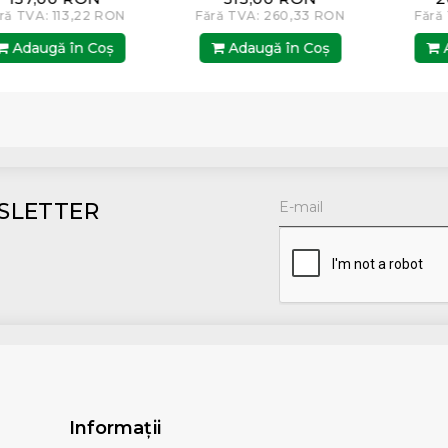
TVA: 113,22 RON
Fără TVA: 260,33 RON
Fără TVA
daugă în Coş
Adaugă în Coş
Adau
SLETTER
Informaţii