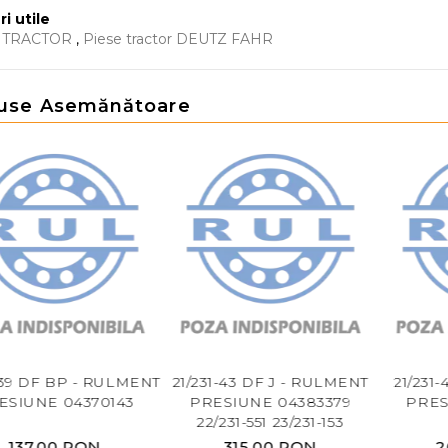
ri utile
E TRACTOR
,
Piese tractor DEUTZ FAHR
use Asemănătoare
9 DF BP - RULMENT
21/231-43 DF J - RULMENT
21/231-42
UNE 04370143
PRESIUNE 04383379
PRESIUN
22/231-551 23/231-153
37,00 RON
315,00 RON
208