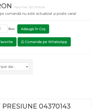
 RON
Fără TVA: 129,75 RON
 pe comandă nu este actualizat și poate varia!
Buc
Adaugă în Coş
Favorite
Comanda pe WhatsApp
T PRESIUNE 04370143