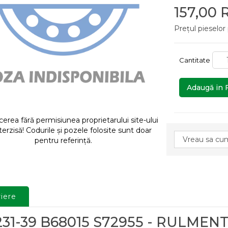
157,00
Prețul pieselor
Cantitate
Adaugă in 
rea fără permisiunea proprietarului site-ului
terzisă! Codurile și pozele folosite sunt doar
pentru referință.
iere
231-39 B68015 S72955 - RULMEN