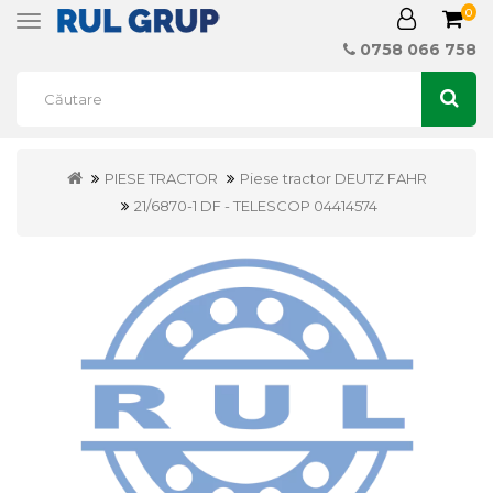
0
Toggle
navigation
0758 066 758
PIESE TRACTOR
Piese tractor DEUTZ FAHR
21/6870-1 DF - TELESCOP 04414574