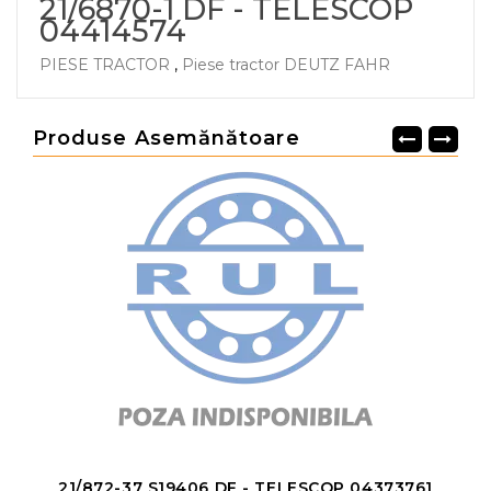
21/6870-1 DF - TELESCOP
04414574
PIESE TRACTOR
,
Piese tractor DEUTZ FAHR
Produse Asemănătoare
21/872-37 S19406 DF - TELESCOP 04373761