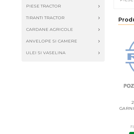
PIESE TRACTOR
TIRANTI TRACTOR
Prod
CARDANE AGRICOLE
ANVELOPE SI CAMERE
ULEI SI VASELINA
75-408 DF - GARNITURA
21/75-420 DF BP -
2
BAIE 04201000
GARNITURA BAIE 04195512
GARNI
19,00 RON
25,00 RON
Fără TVA: 15,70 RON
Fără TVA: 20,66 RON
F