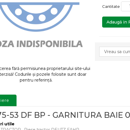
Cantitate
Adaugă in 
rea fără permisiunea proprietarului site-ului
terzisă! Codurile și pozele folosite sunt doar
pentru referință.
iere
75-53 DF BP - GARNITURA BAIE 
ri utile
E TRACTOR
,
Piese tractor DEUTZ FAHR