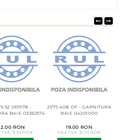
75-52 S69978 -
21/75-408 DF - GARNITURA
21/75
RA BAIE 03362574
BAIE 04201000
GARNITURA
12,00 RON
19,00 RON
25
ă TVA: 9,92 RON
Fără TVA: 15,70 RON
Fără T