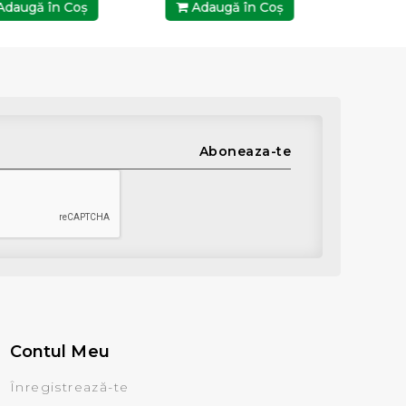
daugă în Coş
Adaugă în Coş
Ada
Aboneaza-te
Contul Meu
Înregistrează-te