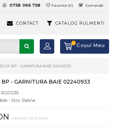
:
0758 066 758
Favorite (0)
Comandă
CONTACT
CATALOG RULMENTI
0
Coşul Meu
-53 DF BP - GARNITURA BAIE 02240933
F BP - GARNITURA BAIE 02240933
RG01235
bile - Stoc Slatina
RON
Fără TVA: 10,74 RON