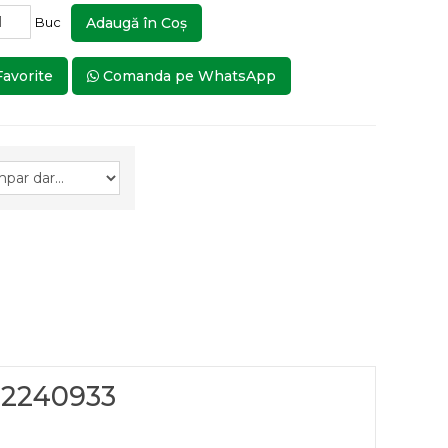
Buc
Adaugă în Coş
Favorite
Comanda pe WhatsApp
02240933