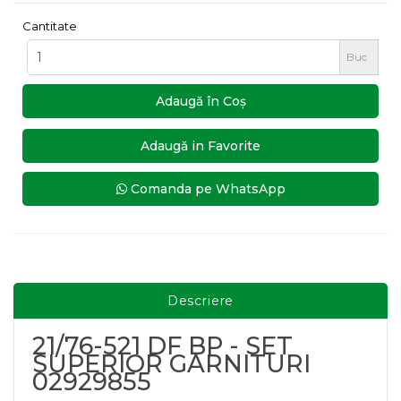
Cantitate
Buc
Adaugă în Coş
Adaugă in Favorite
Comanda pe WhatsApp
Descriere
21/76-521 DF BP - SET
SUPERIOR GARNITURI
02929855