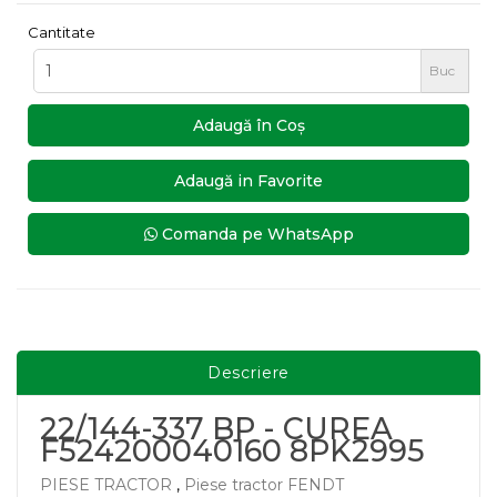
Cantitate
Buc
Adaugă în Coş
Adaugă in Favorite
Comanda pe WhatsApp
Descriere
22/144-337 BP - CUREA
F524200040160 8PK2995
PIESE TRACTOR
,
Piese tractor FENDT