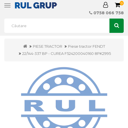
0
Toggle
navigation
0758 066 758
PIESE TRACTOR
Piese tractor FENDT
22/144-337 BP - CUREA F524200040160 8PK2995