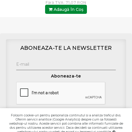
Fără TVA: 71,07 RON
Adaugă în Coş
ABONEAZA-TE LA NEWSLETTER
Aboneaza-te
Folosim cookie-uri pentru personaliza continutul si a analiza traficul dvs.
Oferim servicii analitice (Google Analytics) despre cum sa folosesti
Contact
webshop-ul nostru. Aceste servicii pot combina alte informatii furnizate de
dvs pentru utilizarea acestor servicii. Daca decideti sa continuati utilizarea
webshop-ului nostru sunteti de acord cu termenii si conditiile.