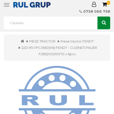
0
Toggle
navigation
0758 066 758
PIESE TRACTOR
Piese tractor FENDT
22/2-95 VPC3560(X6) FENDT - CUZINETI PALIER
F285200210070 x 6pcs