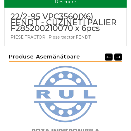
Descriere
22/2-95 VPC3560(X6)
FENDT - CUZINETI PALIER
F285200210070 x 6pcs
PIESE TRACTOR
,
Piese tractor FENDT
Produse Asemănătoare