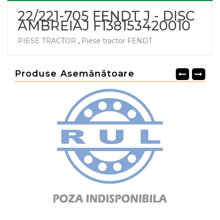
22/221-705 FENDT J - DISC
AMBREIAJ F138153420010
PIESE TRACTOR
,
Piese tractor FENDT
Produse Asemănătoare