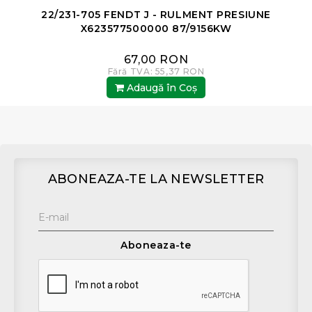
22/231-705 FENDT J - RULMENT PRESIUNE
2
X623577500000 87/9156KW
67,00 RON
Fără TVA: 55,37 RON
Adaugă în Coş
ABONEAZA-TE LA NEWSLETTER
Aboneaza-te