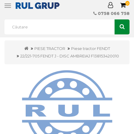
0
Toggle
navigation
0758 066 758
PIESE TRACTOR
Piese tractor FENDT
22/221-705 FENDT J - DISC AMBREIAJ F138153420010