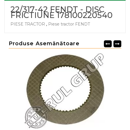
22/317-42 FENDT - DISC
FRICTIUNE 178100220540
PIESE TRACTOR
,
Piese tractor FENDT
Produse Asemănătoare