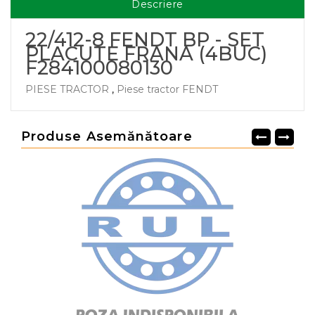
Descriere
22/412-8 FENDT BP - SET
PLACUTE FRANA (4BUC)
F284100080130
PIESE TRACTOR
,
Piese tractor FENDT
Produse Asemănătoare