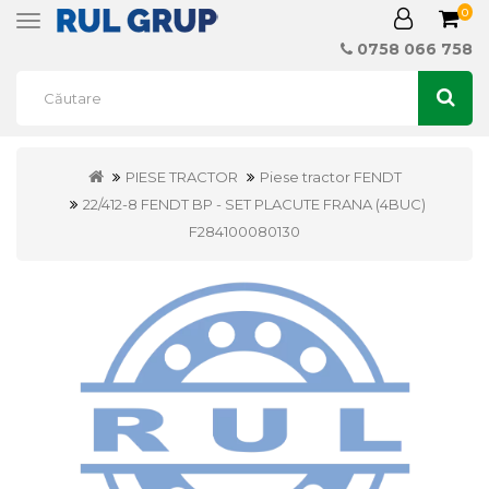
0
Toggle
navigation
0758 066 758
PIESE TRACTOR
Piese tractor FENDT
22/412-8 FENDT BP - SET PLACUTE FRANA (4BUC)
F284100080130